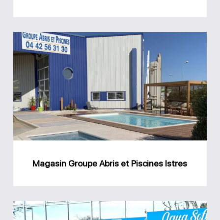
Magasin
Groupe
Abris
et
Piscines
Istres
Magasin Groupe Abris et Piscines Istres
Magasin