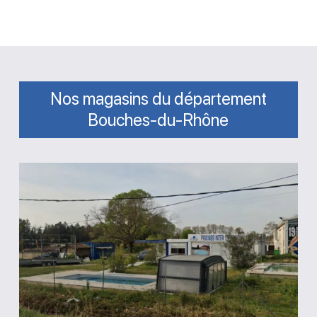
Nos magasins du département
Bouches-du-Rhône
Magasin
Piscine
Inter
Diffusion
Avignon
(PIDA)