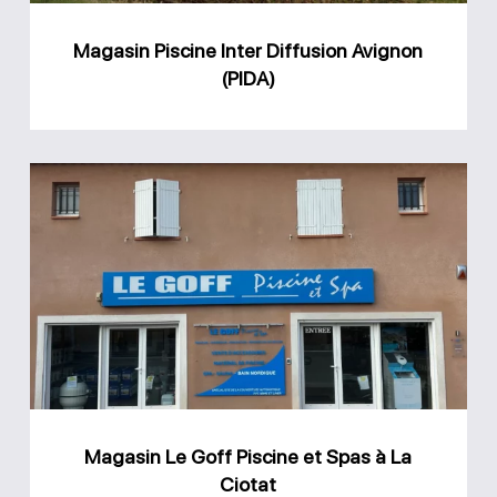
Magasin Piscine Inter Diffusion Avignon
(PIDA)
Magasin
Le
Goff
Piscine
et
Spas
à
La
Magasin Le Goff Piscine et Spas à La
Ciotat
Ciotat