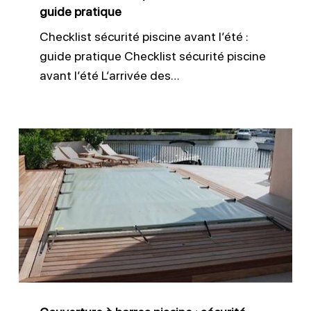
guide pratique
Checklist sécurité piscine avant l’été :
guide pratique Checklist sécurité piscine
avant l’été L’arrivée des…
Couverture
à
barres
piscine
:
sécurité
toute
l’année