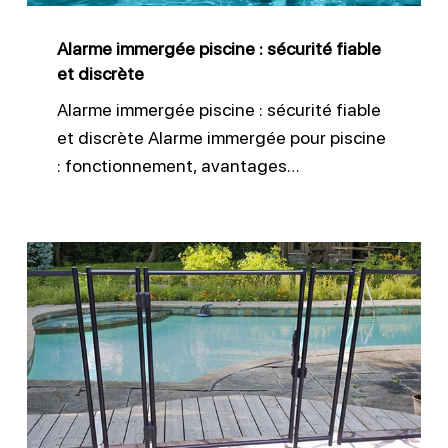
discrète
Alarme immergée piscine : sécurité fiable
et discrète
Alarme immergée piscine : sécurité fiable
et discrète Alarme immergée pour piscine
: fonctionnement, avantages…
Barrière
de
sécurité
piscine
:
protection