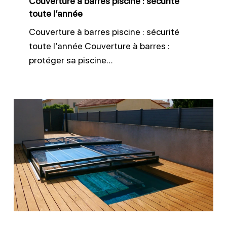
Couverture à barres piscine : sécurité
toute l’année
Couverture à barres piscine : sécurité
toute l’année Couverture à barres :
protéger sa piscine…
Entretien
des
équipements
de
sécurité
piscine
efficace