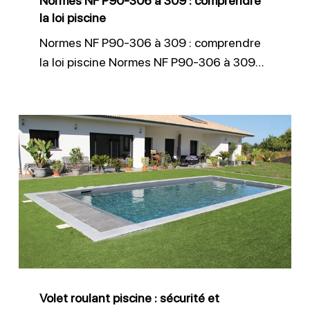
Normes NF P90-306 à 309 : comprendre
la
la loi piscine
loi
Normes NF P90-306 à 309 : comprendre
piscine
la loi piscine Normes NF P90-306 à 309…
Volet
roulant
piscine
:
sécurité
et
économies
d’énergie
Volet roulant piscine : sécurité et