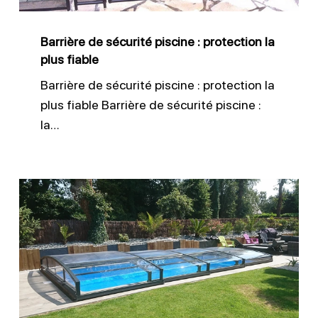
la
plus
Barrière de sécurité piscine : protection la
fiable
plus fiable
Barrière de sécurité piscine : protection la
plus fiable Barrière de sécurité piscine :
la…
Installer
un
abri
de
piscine
sécurisé