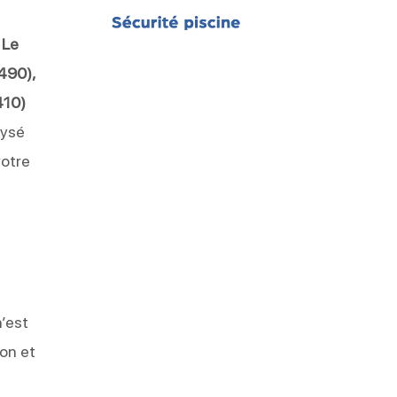
e
Le
490),
410)
lysé
votre
n’est
ion et