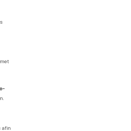
ns
émet
le-
n.
 afin