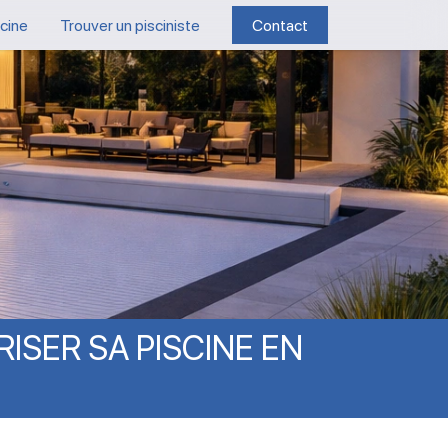
scine
Trouver un pisciniste
Contact
RISER
SA
PISCINE
EN