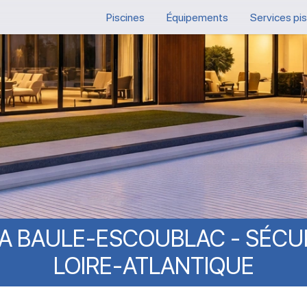
Piscines
Équipements
Services pi
A
BAULE-ESCOUBLAC
-
SÉCU
LOIRE-ATLANTIQUE