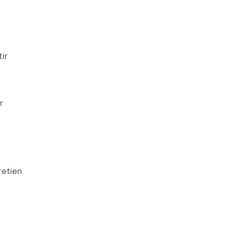
ir
r
retien