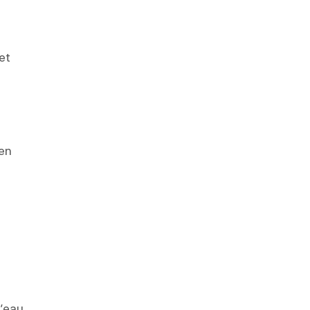
et
 en
l’eau