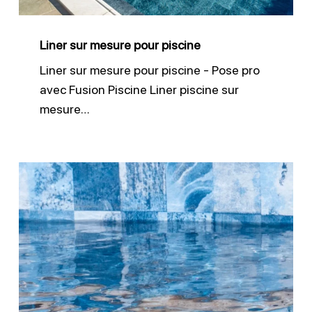
Liner sur mesure pour piscine
Liner sur mesure pour piscine - Pose pro
avec Fusion Piscine Liner piscine sur
mesure…
Pose
membrane
piscine
PVC
armé
par
Fusion