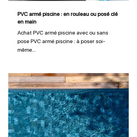
posé
PVC armé piscine : en rouleau ou posé clé
clé
en main
en
Achat PVC armé piscine avec ou sans
main
pose PVC armé piscine : à poser soi-
même…
Membrane
armée
–
Solution
rénovation
piscine