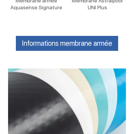
Membrane armée
Membrane Astralpool
Aquasense Signature
UNI Plus
Informations membrane armée
PVC
armé
piscine
:
en
rouleau
ou