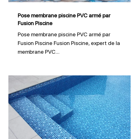
Piscine
Pose membrane piscine PVC armé par
Fusion Piscine
Pose membrane piscine PVC armé par
Fusion Piscine Fusion Piscine, expert de la
membrane PVC…
Revêtement
piscine
RT4000
AQ
armé
150/100