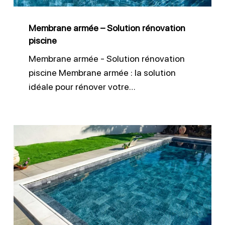
Membrane armée – Solution rénovation
piscine
Membrane armée - Solution rénovation
piscine Membrane armée : la solution
idéale pour rénover votre…
Liner
sur
mesure
pour
piscine