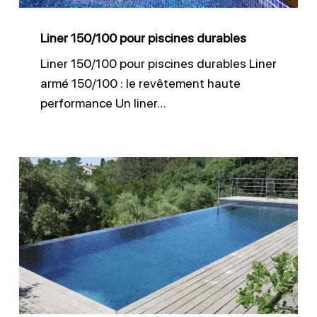
Liner 150/100 pour piscines durables
Liner 150/100 pour piscines durables Liner
armé 150/100 : le revêtement haute
performance Un liner…
Membrane
armée
pour
piscine
à
débordement