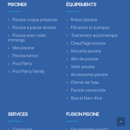
PISCINES
ÉQUIPEMENTS
Piscine coque polyester
Robot piscine
Piscine à parois droites
Filtration et pompes
Piscine avec volet
Traitement automatique
immergé
Chauffage piscine
Mini piscine
Sécurité piscine
Piscine béton
Abri de piscine
Pool Party
Volet piscine
Pool Party Family
Accessoires piscine
Chimie de l’eau
Piscine connectée
Spa et bien-être
SERVICES
FUSION PISCINE
Construire
Qui sommes-nous?