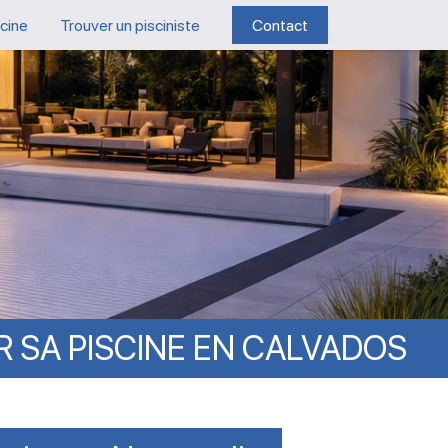
scine
Trouver un pisciniste
Contact
R
SA
PISCINE
EN
CALVADOS