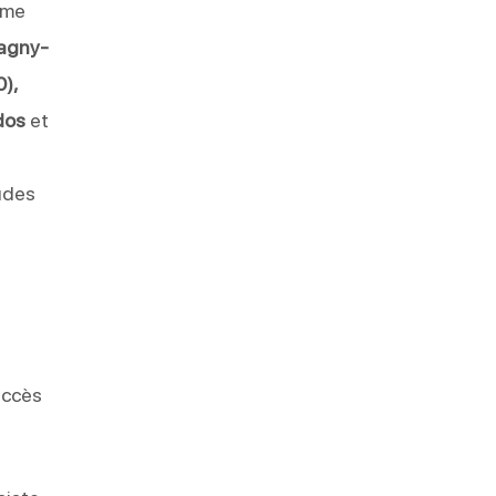
mme
Magny-
),
dos
et
udes
accès