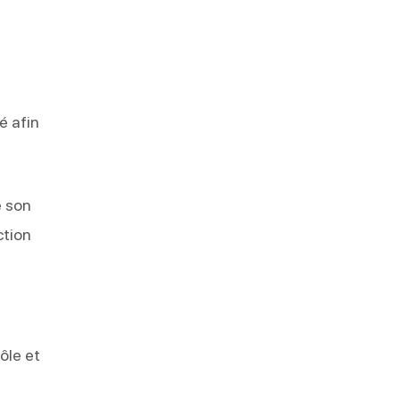
é afin
e son
ction
rôle et