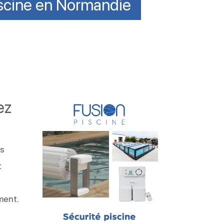
piscine en Normandie
ez
es
t
ment.