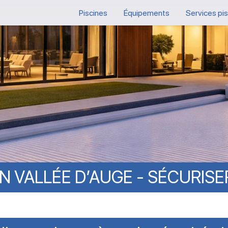
Piscines
Équipements
Services pi
ON
VALLÉE
D’AUGE
-
SÉCURISE