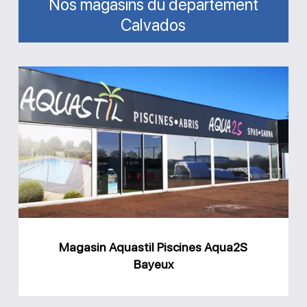
Nos magasins du département
Calvados
Magasin
Aquastil
Piscines
Aqua2S
Bayeux
Magasin Aquastil Piscines Aqua2S
Bayeux