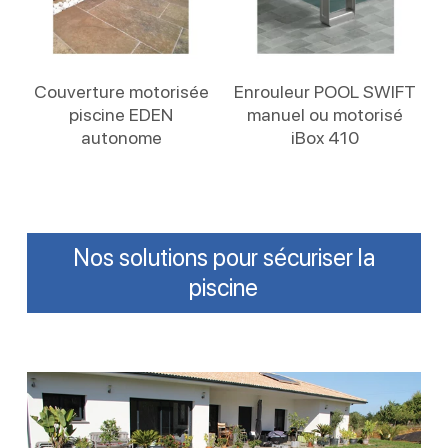
Lire La Suite
Lire La Suite
Couverture motorisée
Enrouleur POOL SWIFT
piscine EDEN
manuel ou motorisé
autonome
iBox 410
Nos solutions pour sécuriser la
piscine
Volet
roulant