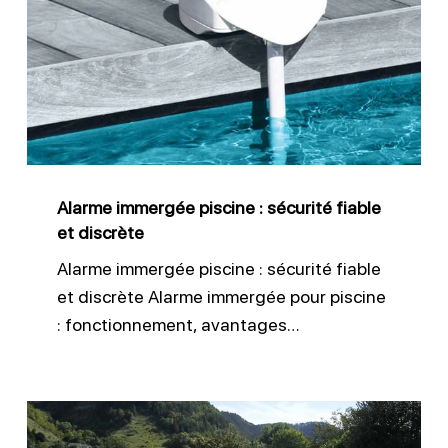
piscine
:
sécurité
fiable
et
discrète
Alarme immergée piscine : sécurité fiable
et discrète
Alarme immergée piscine : sécurité fiable
et discrète Alarme immergée pour piscine
: fonctionnement, avantages…
Piscine