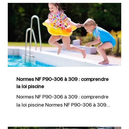
Normes
NF
P90-
306
à
309
:
comprendre
Normes NF P90-306 à 309 : comprendre
la
la loi piscine
loi
Normes NF P90-306 à 309 : comprendre
piscine
la loi piscine Normes NF P90-306 à 309…