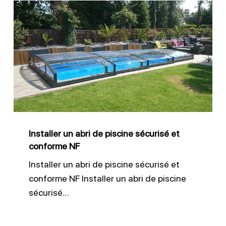
Installer
un
abri
de
piscine
sécurisé
et
conforme
Installer un abri de piscine sécurisé et
NF
conforme NF
Installer un abri de piscine sécurisé et
conforme NF Installer un abri de piscine
sécurisé…