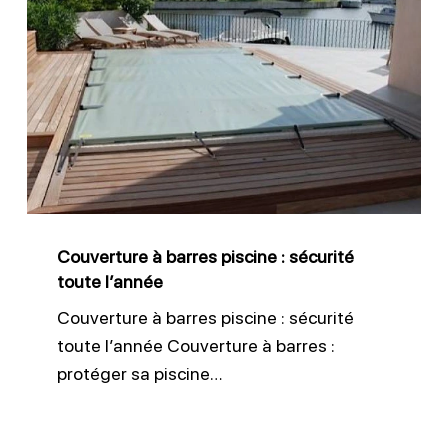
Couverture
à
barres
piscine
:
sécurité
toute
l’année
Couverture à barres piscine : sécurité
toute l’année
Couverture à barres piscine : sécurité
toute l’année Couverture à barres :
protéger sa piscine…