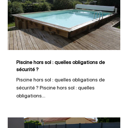
hors
sol
:
quelles
obligations
de
sécurité
Piscine hors sol : quelles obligations de
?
sécurité ?
Piscine hors sol : quelles obligations de
sécurité ? Piscine hors sol : quelles
obligations…
Entretien