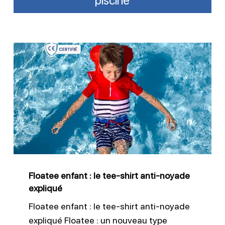
piscine
Floatee
enfant
:
le
tee-
shirt
anti-
noyade
Floatee enfant : le tee-shirt anti-noyade
expliqué
expliqué
Floatee enfant : le tee-shirt anti-noyade
expliqué Floatee : un nouveau type