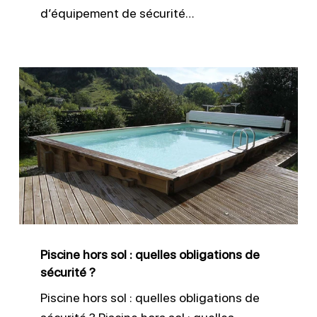
d’équipement de sécurité…
Piscine
hors
sol
:
quelles
obligations
de
sécurité
Piscine hors sol : quelles obligations de
?
sécurité ?
Piscine hors sol : quelles obligations de