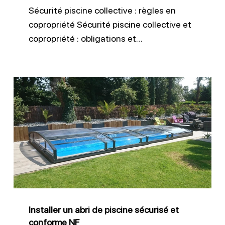
Sécurité piscine collective : règles en
copropriété Sécurité piscine collective et
copropriété : obligations et…
Installer
un
abri
de
piscine
sécurisé
et
conforme
Installer un abri de piscine sécurisé et
NF
conforme NF