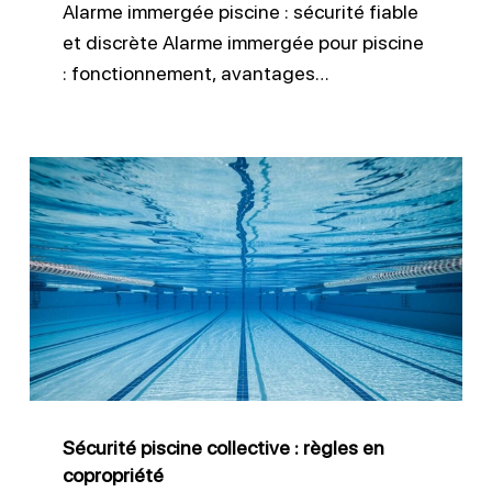
Alarme immergée piscine : sécurité fiable
et discrète Alarme immergée pour piscine
: fonctionnement, avantages…
Sécurité
piscine
collective
:
règles
en
copropriété
Sécurité piscine collective : règles en
copropriété