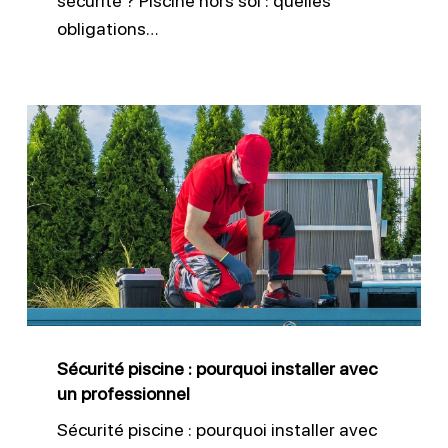
sécurité ? Piscine hors sol : quelles
obligations…
Sécurité
piscine
:
pourquoi
installer
avec
un
professionnel
Sécurité piscine : pourquoi installer avec
un professionnel
Sécurité piscine : pourquoi installer avec