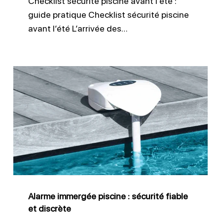
Checklist sécurité piscine avant l’été :
guide pratique Checklist sécurité piscine
avant l’été L’arrivée des…
Alarme
immergée
piscine
:
sécurité
fiable
et
discrète
Alarme immergée piscine : sécurité fiable
et discrète