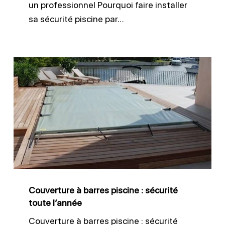
un professionnel Pourquoi faire installer
sa sécurité piscine par…
Couverture
à
barres
piscine
:
sécurité
toute
l’année
Couverture à barres piscine : sécurité
toute l’année
Couverture à barres piscine : sécurité