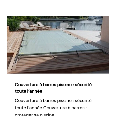
Couverture
à
barres
piscine
:
sécurité
toute
l’année
Couverture à barres piscine : sécurité
toute l’année
Couverture à barres piscine : sécurité
toute l’année Couverture à barres :
protéger sa piscine…