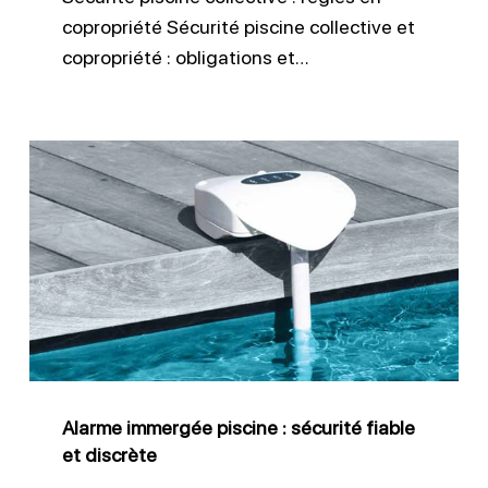
copropriété Sécurité piscine collective et
copropriété : obligations et…
Alarme
immergée
piscine
:
sécurité
fiable
et
discrète
Alarme immergée piscine : sécurité fiable
et discrète