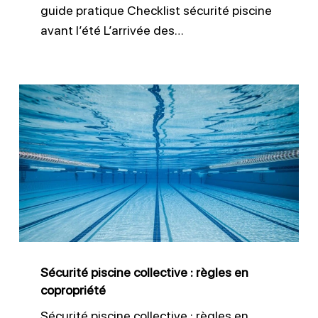
guide pratique Checklist sécurité piscine
avant l’été L’arrivée des…
Sécurité
piscine
collective
:
règles
en
copropriété
Sécurité piscine collective : règles en
copropriété
Sécurité piscine collective : règles en