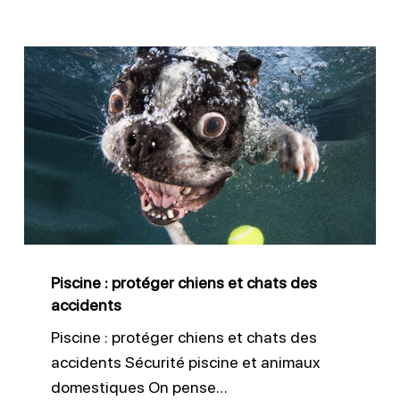
Piscine
:
protéger
chiens
et
chats
des
accidents
Piscine : protéger chiens et chats des
accidents
Piscine : protéger chiens et chats des
accidents Sécurité piscine et animaux
domestiques On pense…