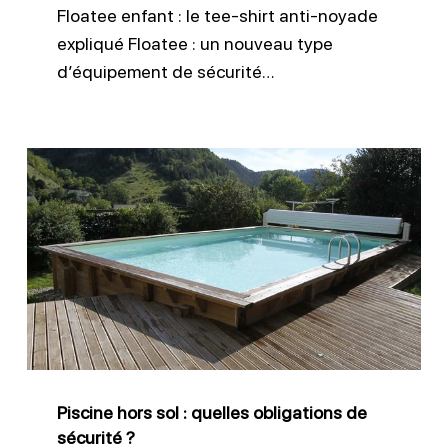
Floatee enfant : le tee-shirt anti-noyade
expliqué Floatee : un nouveau type
d’équipement de sécurité…
Piscine
hors
sol
:
quelles
obligations
de
sécurité
Piscine hors sol : quelles obligations de
?
sécurité ?