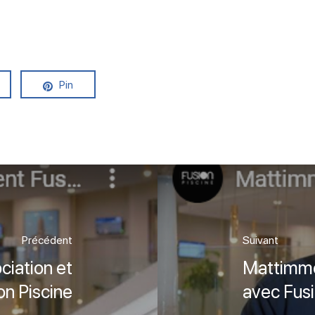
Pin
Précédent
Suivant
ciation et
Mattimmo 
on Piscine
avec Fusi