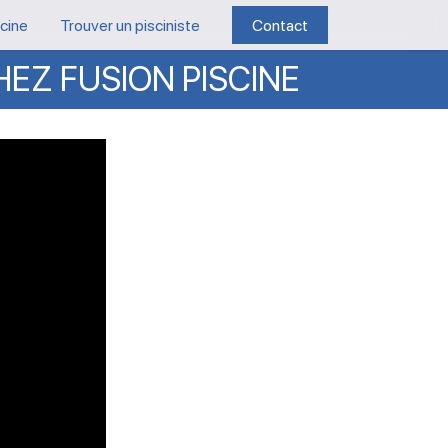
scine
Trouver un pisciniste
Contact
HEZ
FUSION
PISCINE