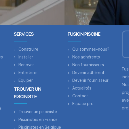
SERVICES
FUSION PISCINE
Construire
Qui sommes-nous?
es
Installer
Nos adhérents
Renover
Nos fournisseurs
Fus
Entretenir
Devenir adhérent
ind
Équiper
Devenir fournisseur
Nos
Actualités
TROUVER UN
pro
Contact
PISCINISTE
ave
Espace pro
pro
e
Trouver un pisciniste
Piscinistes en France
Piscinistes en Belgique