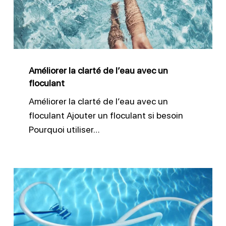
l’eau
avec
un
floculant
Améliorer la clarté de l’eau avec un
floculant
Améliorer la clarté de l’eau avec un
floculant Ajouter un floculant si besoin
Pourquoi utiliser…
Nettoyer
le
fond
d’une