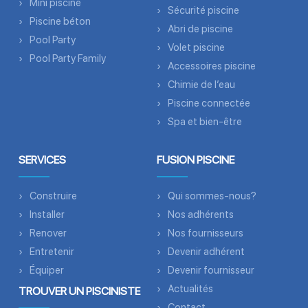
Mini piscine
Sécurité piscine
Piscine béton
Abri de piscine
Pool Party
Volet piscine
Pool Party Family
Accessoires piscine
Chimie de l’eau
Piscine connectée
Spa et bien-être
SERVICES
FUSION PISCINE
Construire
Qui sommes-nous?
Installer
Nos adhérents
Renover
Nos fournisseurs
Entretenir
Devenir adhérent
Équiper
Devenir fournisseur
Actualités
TROUVER UN PISCINISTE
Contact