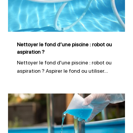
piscine
:
robot
ou
Nettoyer le fond d’une piscine : robot ou
aspiration
aspiration ?
?
Nettoyer le fond d'une piscine : robot ou
aspiration ? Aspirer le fond ou utiliser…
Désinfecter
efficacement
l’eau
de