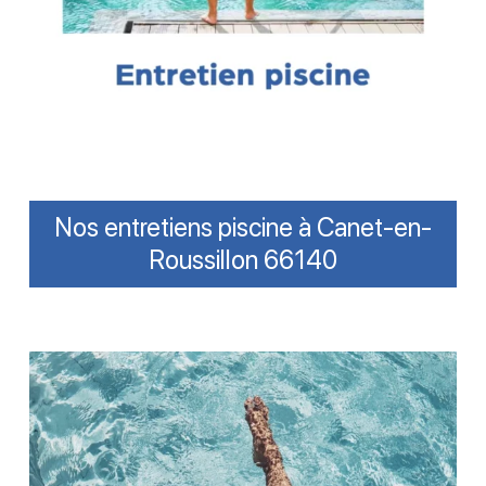
Nos entretiens piscine à Canet-en-
Roussillon 66140
Améliorer
la
clarté
de