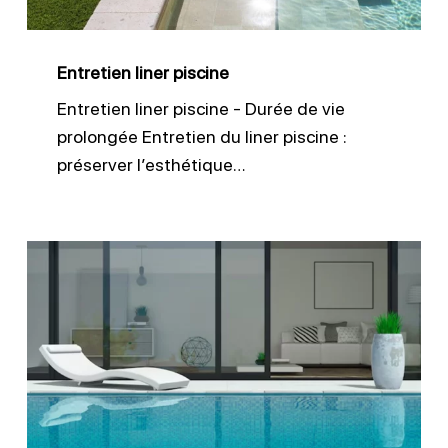
Entretien liner piscine
Entretien liner piscine - Durée de vie
prolongée Entretien du liner piscine :
préserver l’esthétique…
Garder
le
bon
niveau
d’eau
dans