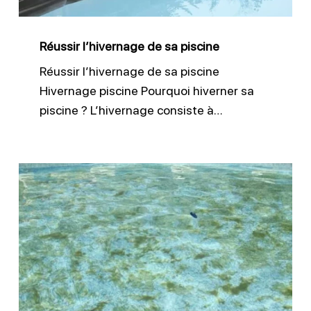
Réussir l’hivernage de sa piscine
Réussir l’hivernage de sa piscine
Hivernage piscine Pourquoi hiverner sa
piscine ? L’hivernage consiste à…
Lutter
efficacement
contre
les
algues
piscine