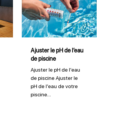
le
pH
de
l’eau
de
Ajuster le pH de l’eau
de piscine
piscine
Ajuster le pH de l’eau
de piscine Ajuster le
pH de l’eau de votre
piscine…