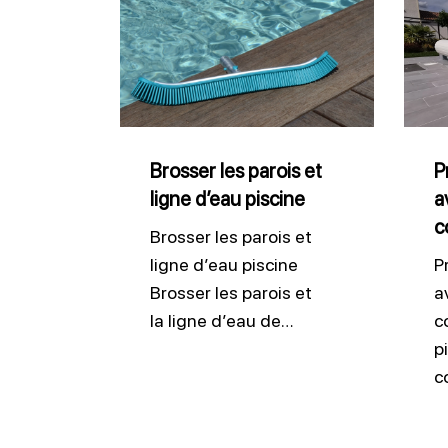
les
sa
parois
pisci
et
avec
ligne
une
d’eau
bonn
Brosser les parois et
P
ligne d’eau piscine
a
piscine
couve
c
Brosser les parois et
ligne d’eau piscine
P
Brosser les parois et
a
la ligne d’eau de…
c
p
c