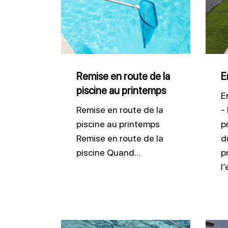
en
liner
route
pisci
de
la
piscine
Remise en route de la
E
piscine au printemps
au
E
printemps
Remise en route de la
-
piscine au printemps
p
Remise en route de la
du
piscine Quand…
p
l
Brosser
Proté