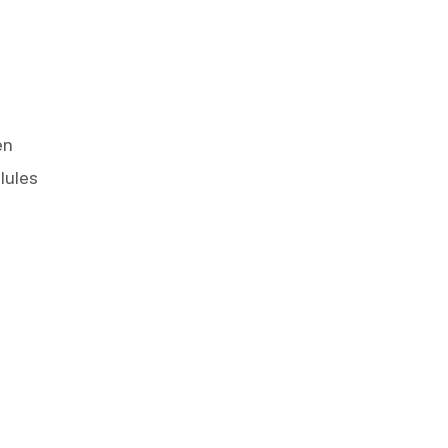
t
en
lules