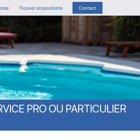
scine
Trouver un pisciniste
Contact
RVICE
PRO
OU
PARTICULIER