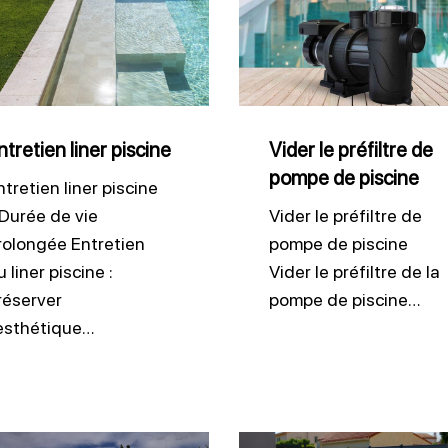
le
ne
préfiltre
de
pompe
de
ntretien liner piscine
Vider le préfiltre de
pompe de piscine
piscine
ntretien liner piscine
 Durée de vie
Vider le préfiltre de
rolongée Entretien
pompe de piscine
 liner piscine :
Vider le préfiltre de la
réserver
pompe de piscine…
’esthétique…
ger
Entretien