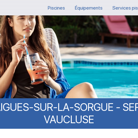
Piscines
Équipements
Services pi
IGUES-SUR-LA-SORGUE
-
SE
VAUCLUSE