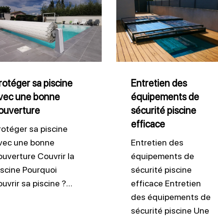
des
ne
équipements
de
sécurité
e
piscine
rotéger sa piscine
Entretien des
vec une bonne
équipements de
rture
efficace
ouverture
sécurité piscine
efficace
rotéger sa piscine
vec une bonne
Entretien des
ouverture Couvrir la
équipements de
iscine Pourquoi
sécurité piscine
ouvrir sa piscine ?…
efficace Entretien
des équipements de
sécurité piscine Une