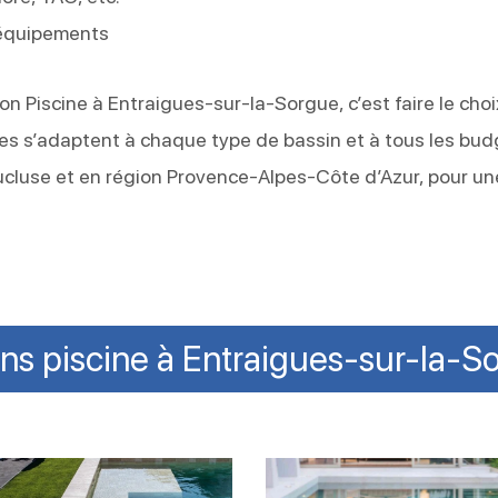
 équipements
ion Piscine à Entraigues-sur-la-Sorgue, c’est faire le cho
mules s’adaptent à chaque type de bassin et à tous les bud
cluse et en région Provence-Alpes-Côte d’Azur, pour un
ens piscine à Entraigues-sur-la-
tien
Vider