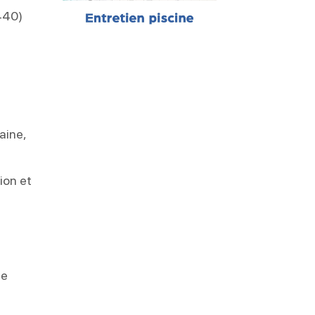
440)
aine,
ion et
te