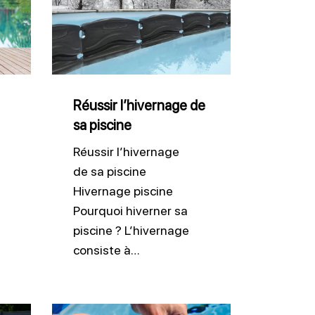
l’hivernage
de
sa
piscine
Réussir l’hivernage de
sa piscine
Réussir l’hivernage
de sa piscine
Hivernage piscine
Pourquoi hiverner sa
piscine ? L’hivernage
consiste à…
Ajuster