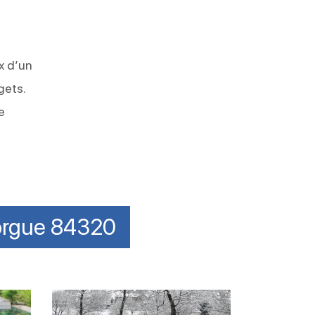
ix d’un
gets.
e
Sorgue 84320
Réussir