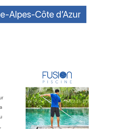
ce-Alpes-Côte d’Azur
ur
la
ou
,