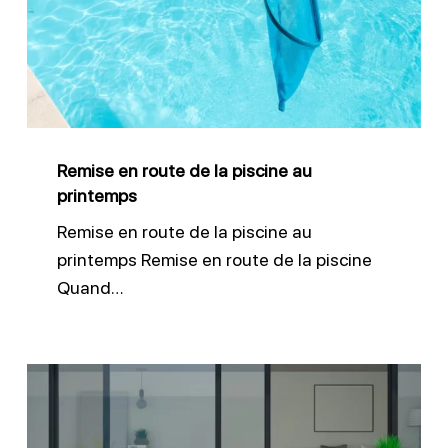
de
la
piscine
au
printemps
Remise en route de la piscine au
printemps
Remise en route de la piscine au
printemps Remise en route de la piscine
Quand…
Garder
le
bon