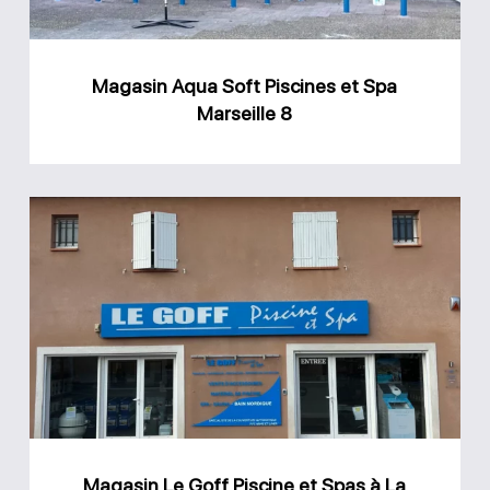
Marseille
8
Magasin Aqua Soft Piscines et Spa
Marseille 8
Magasin
Le
Goff
Piscine
et
Spas
à
La
Magasin Le Goff Piscine et Spas à La