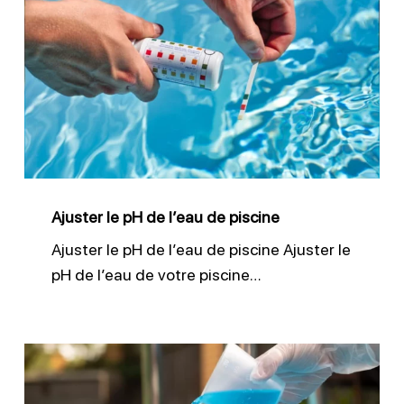
le
pH
de
l’eau
de
piscine
Ajuster le pH de l’eau de piscine
Ajuster le pH de l’eau de piscine Ajuster le
pH de l’eau de votre piscine…
Désinfecter
efficacement