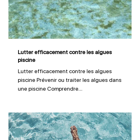
les
algues
piscine
Lutter efficacement contre les algues
piscine
Lutter efficacement contre les algues
piscine Prévenir ou traiter les algues dans
une piscine Comprendre…
Améliorer
la
clarté