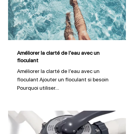
de
l’eau
avec
un
floculant
Améliorer la clarté de l’eau avec un
floculant
Améliorer la clarté de l’eau avec un
floculant Ajouter un floculant si besoin
Pourquoi utiliser…
Comment
bien