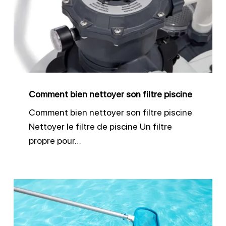
nettoyer
son
filtre
piscine
Comment bien nettoyer son filtre piscine
Comment bien nettoyer son filtre piscine
Nettoyer le filtre de piscine Un filtre
propre pour…
Remise
en
route