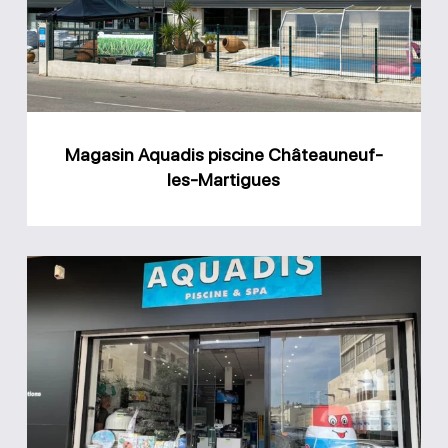
Châteauneuf-
les-
Martigues
Magasin Aquadis piscine Châteauneuf-
les-Martigues
Magasin
Aquadis
piscine
Carry-
le-
Rouet