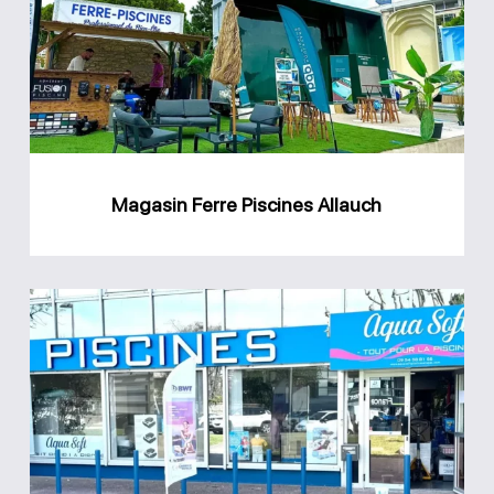
Allauch
Magasin Ferre Piscines Allauch
Magasin
Aqua
Soft
Piscines
et
Spa