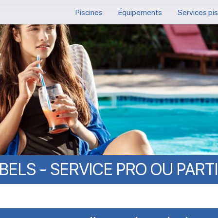
Piscines
Équipements
Services pi
BELS
-
SERVICE
PRO
OU
PART