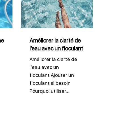
la
clarté
de
l’eau
avec
ne
Améliorer la clarté de
l’eau avec un floculant
un
floculant
Améliorer la clarté de
l’eau avec un
floculant Ajouter un
floculant si besoin
Pourquoi utiliser…