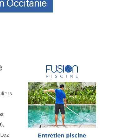
en Occitanie
e
liers
es
),
‑Lez