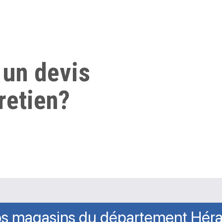
 un devis
retien?
s magasins du département Héra