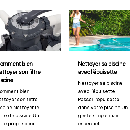
ent
Nettoyer
sa
yer
piscine
avec
l’épuisette
ne
omment bien
Nettoyer sa piscine
ettoyer son filtre
avec l’épuisette
iscine
Nettoyer sa piscine
omment bien
avec l’épuisette
ettoyer son filtre
Passer l’épuisette
iscine Nettoyer le
dans votre piscine Un
iltre de piscine Un
geste simple mais
iltre propre pour…
essentiel…