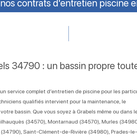
os contrats d'entretien piscine 
els 34790 : un bassin propre tout
n service complet d’entretien de piscine pour les particu
hniciens qualifiés intervient pour la maintenance, le
 votre bassin. Que vous soyez à Grabels même ou dans l
ilhauquès (34570), Montarnaud (34570), Murles (34980
s (34790), Saint‑Clément‑de‑Rivière (34980), Prades‑le