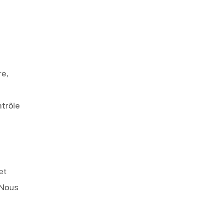
re,
ntrôle
et
 Nous