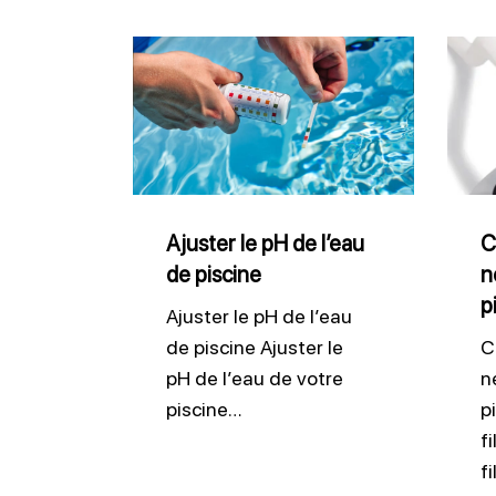
Ajuster
Comm
le
bien
pH
netto
de
son
l’eau
filtre
de
pisci
Ajuster le pH de l’eau
C
de piscine
n
piscine
p
Ajuster le pH de l’eau
de piscine Ajuster le
C
pH de l’eau de votre
n
piscine…
p
f
f