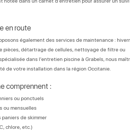
t notée dans un carnet d’entretien pour assurer un suivi
e en route
oposons également des services de maintenance : hiver
 pièces, détartrage de cellules, nettoyage de filtre ou
spécialisée dans l’entretien piscine à Grabels, nous maît
té de votre installation dans la région Occitanie.
ine comprennent :
nniers ou ponctuels
s ou mensuelles
s paniers de skimmer
, chlore, etc.)