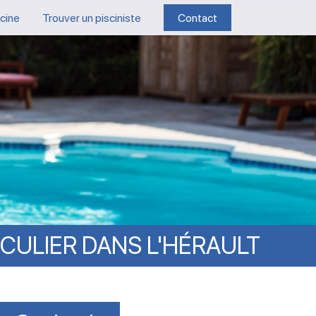
scine
Trouver un pisciniste
Contact
ICULIER
DANS
L'HÉRAULT