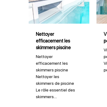
efficacement
le
les
préfil
skimmers
de
piscine
pomp
de
Nettoyer
V
efficacement les
p
pisci
skimmers piscine
V
Nettoyer
p
efficacement les
Vi
skimmers piscine
p
Nettoyer les
skimmers de piscine
Le rôle essentiel des
skimmers…