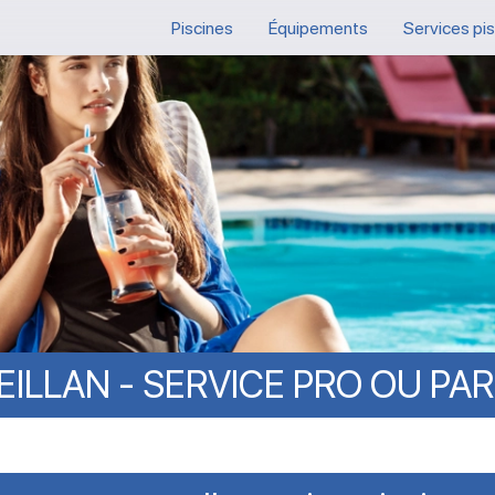
Piscines
Équipements
Services pi
EILLAN
-
SERVICE
PRO
OU
PAR