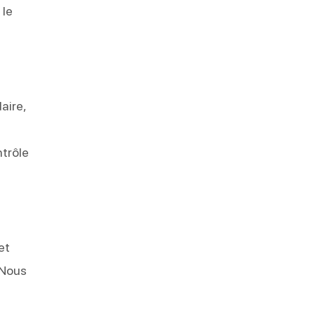
 le
aire,
ntrôle
et
 Nous