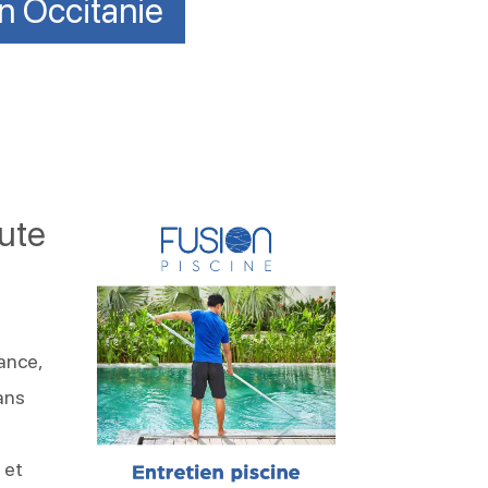
en Occitanie
oute
nance,
ans
 et