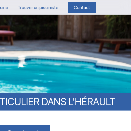
scine
Trouver un pisciniste
Contact
TICULIER
DANS
L'HÉRAULT