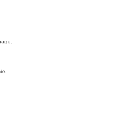
nage,
ie.