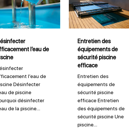
acement
des
équipements
de
ne
sécurité
piscine
ésinfecter
Entretien des
fficacement l’eau de
équipements de
efficace
iscine
sécurité piscine
efficace
ésinfecter
fficacement l’eau de
Entretien des
iscine Désinfecter
équipements de
’eau de piscine
sécurité piscine
ourquoi désinfecter
efficace Entretien
’eau de la piscine…
des équipements de
sécurité piscine Une
piscine…