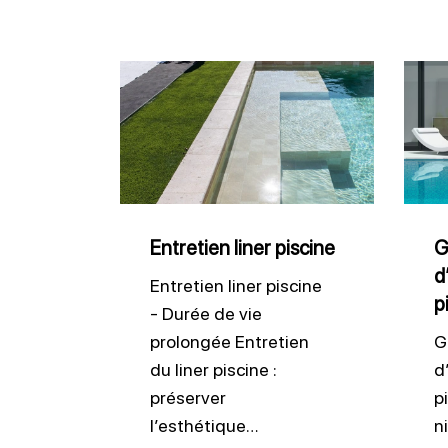
Entretien
Gard
liner
le
piscine
bon
nivea
d’eau
dans
Entretien liner piscine
G
d
votre
Entretien liner piscine
p
pisci
- Durée de vie
prolongée Entretien
G
du liner piscine :
d
préserver
p
l’esthétique…
n