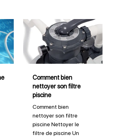
Comment
bien
nettoyer
son
filtre
piscine
ne
Comment bien
nettoyer son filtre
piscine
Comment bien
nettoyer son filtre
piscine Nettoyer le
filtre de piscine Un