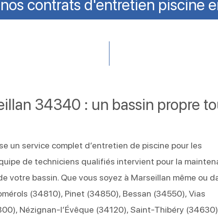
os contrats d'entretien piscine 
eillan 34340 : un bassin propre t
e un service complet d’entretien de piscine pour les
équipe de techniciens qualifiés intervient pour la mainte
 de votre bassin. Que vous soyez à Marseillan même ou d
omérols (34810), Pinet (34850), Bessan (34550), Vias
00), Nézignan‑l’Évêque (34120), Saint‑Thibéry (34630)