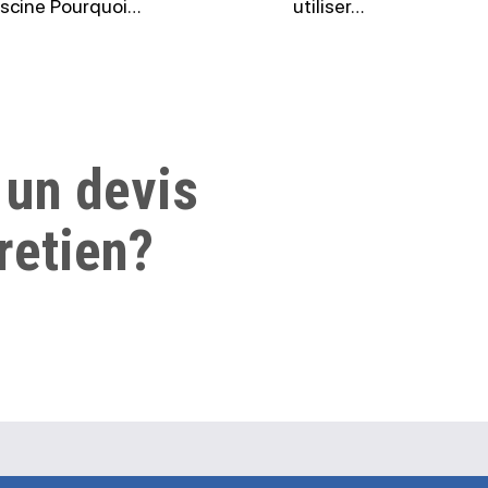
iscine Pourquoi…
utiliser…
 un devis
retien?