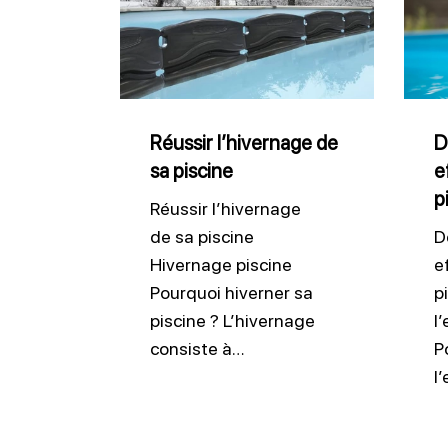
l’hivernage
effic
de
l’eau
sa
de
piscine
pisci
Réussir l’hivernage de
D
sa piscine
e
p
Réussir l’hivernage
de sa piscine
D
Hivernage piscine
e
Pourquoi hiverner sa
p
piscine ? L’hivernage
l
consiste à…
P
l