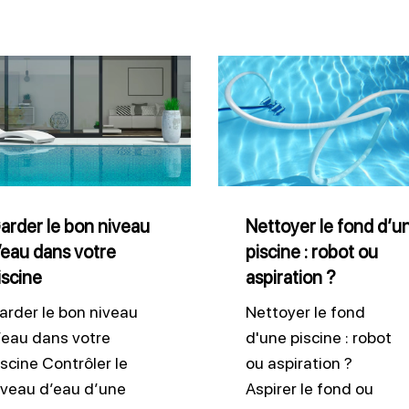
er
Nettoyer
le
fond
u
d’une
piscine
:
arder le bon niveau
Nettoyer le fond d’u
’eau dans votre
piscine : robot ou
robot
iscine
aspiration ?
ne
ou
aspiration
arder le bon niveau
Nettoyer le fond
’eau dans votre
d'une piscine : robot
?
iscine Contrôler le
ou aspiration ?
iveau d’eau d’une
Aspirer le fond ou