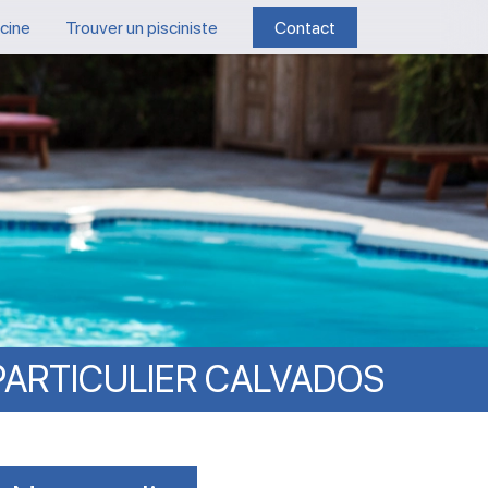
scine
Trouver un pisciniste
Contact
PARTICULIER
CALVADOS