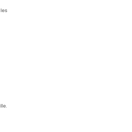
 les
le.