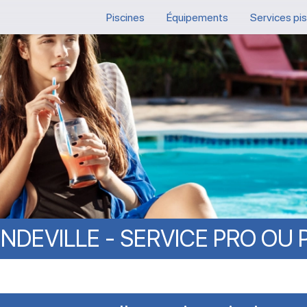
Piscines
Équipements
Services pi
NDEVILLE
-
SERVICE
PRO
OU