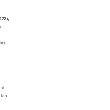
123),
)
,
des
ent
 les