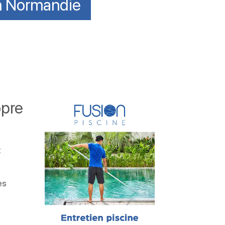
en Normandie
opre
t
es