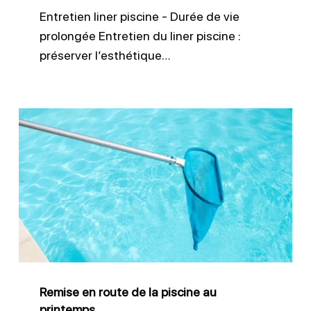
Entretien liner piscine - Durée de vie
prolongée Entretien du liner piscine :
préserver l’esthétique…
Remise
en
route
de
la
piscine
au
printemps
Remise en route de la piscine au
printemps