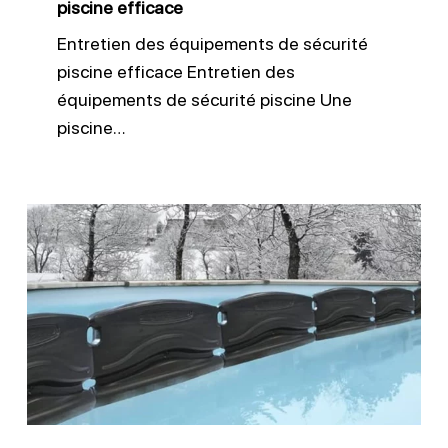
piscine efficace
Entretien des équipements de sécurité
piscine efficace Entretien des
équipements de sécurité piscine Une
piscine…
Réussir
l’hivernage
de
sa
piscine