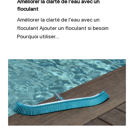
Améliorer la clarté de l’eau avec un
floculant
Améliorer la clarté de l’eau avec un
floculant Ajouter un floculant si besoin
Pourquoi utiliser…
Brosser
les
parois
et
ligne
d’eau
piscine