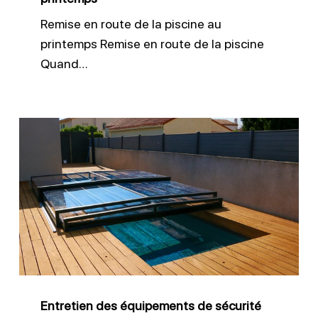
Remise en route de la piscine au
printemps Remise en route de la piscine
Quand…
Entretien
des
équipements
de
sécurité
piscine
efficace
Entretien des équipements de sécurité