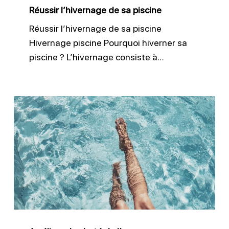
Réussir l’hivernage de sa piscine
Réussir l’hivernage de sa piscine
Hivernage piscine Pourquoi hiverner sa
piscine ? L’hivernage consiste à…
Améliorer
la
clarté
de
l’eau
avec
un
floculant