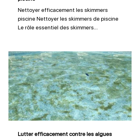
Nettoyer efficacement les skimmers
piscine Nettoyer les skimmers de piscine
Le rôle essentiel des skimmers…
Lutter
efficacement
contre
les
algues
piscine
Lutter efficacement contre les algues