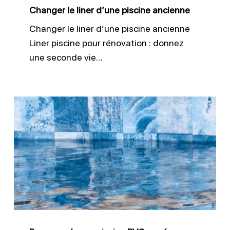
Changer le liner d’une piscine ancienne
Changer le liner d’une piscine ancienne
Liner piscine pour rénovation : donnez
une seconde vie…
Pose
membrane
piscine
PVC
armé
par
Fusion
Piscine