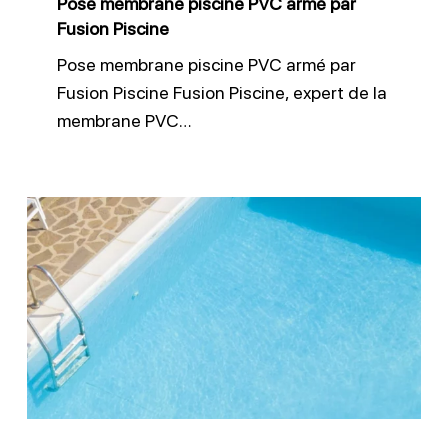
Pose membrane piscine PVC armé par
Fusion Piscine
Pose membrane piscine PVC armé par
Fusion Piscine Fusion Piscine, expert de la
membrane PVC…
Étanchéité
piscine
:
optez
pour
le
liner
armé