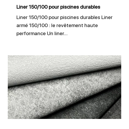
Liner 150/100 pour piscines durables
Liner 150/100 pour piscines durables Liner
armé 150/100 : le revêtement haute
performance Un liner…
Membrane
3D
antidérapante
CGT
Alkor
piscine