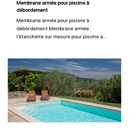
Membrane armée pour piscine à
débordement
Membrane armée pour piscine à
débordement Membrane armée :
l’étanchéité sur mesure pour piscine à…
Changer
le
liner
d’une
piscine
ancienne