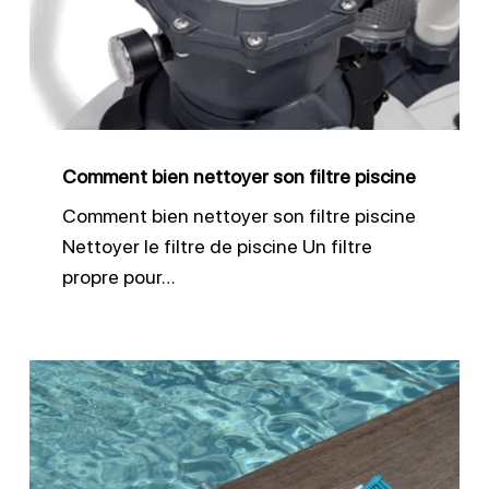
son
filtre
piscine
Comment bien nettoyer son filtre piscine
Comment bien nettoyer son filtre piscine
Nettoyer le filtre de piscine Un filtre
propre pour…
Brosser
les
parois
et