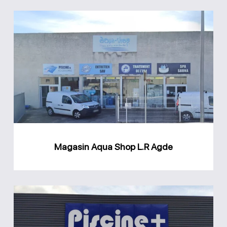
Magasin
Aqua
Shop
L.R
Agde
Magasin Aqua Shop L.R Agde
Magasin
Piscine
Plus