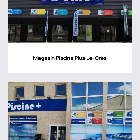
Le-
Crès
Magasin Piscine Plus Le-Crès
Magasin
Piscine
Plus
Juvignac