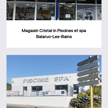
et
spa
Balaruc-
Les-
Magasin Cristal in Piscines et spa
Bains
Balaruc-Les-Bains
Magasin
AGR
Piscine
Bédarieux