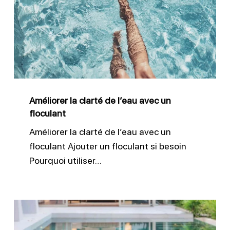
clarté
de
l’eau
avec
un
floculant
Améliorer la clarté de l’eau avec un
floculant
Améliorer la clarté de l’eau avec un
floculant Ajouter un floculant si besoin
Pourquoi utiliser…
Vider
le