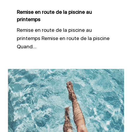
printemps
Remise en route de la piscine au
printemps
Remise en route de la piscine au
printemps Remise en route de la piscine
Quand…
Améliorer
la
clarté
de
l’eau
avec
un