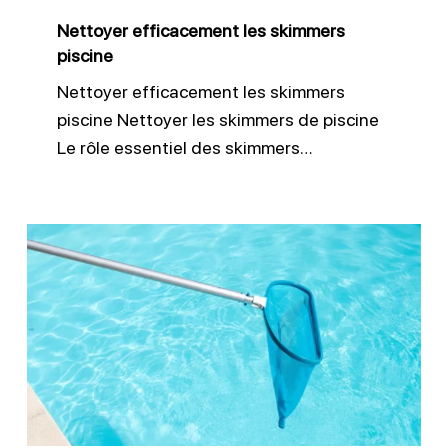
Nettoyer efficacement les skimmers
piscine
Nettoyer efficacement les skimmers
piscine Nettoyer les skimmers de piscine
Le rôle essentiel des skimmers…
Remise
en
route
de
la
piscine
au