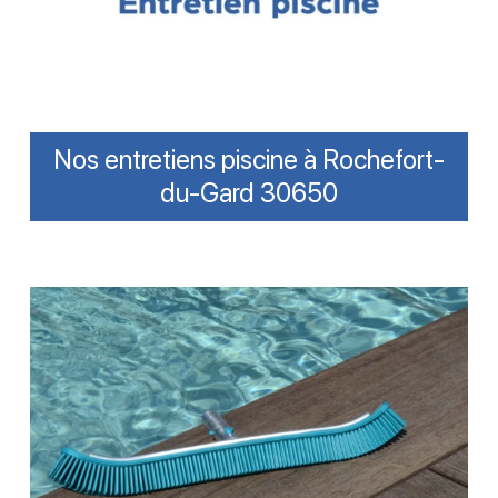
Nos entretiens piscine à Rochefort-
du-Gard 30650
Brosser
les
parois
et
ligne
d’eau