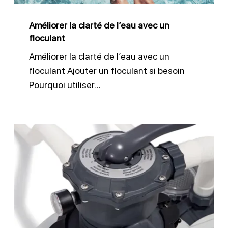
floculant
Améliorer la clarté de l’eau avec un
floculant
Améliorer la clarté de l’eau avec un
floculant Ajouter un floculant si besoin
Pourquoi utiliser…
Comment
bien
nettoyer
son
filtre
piscine