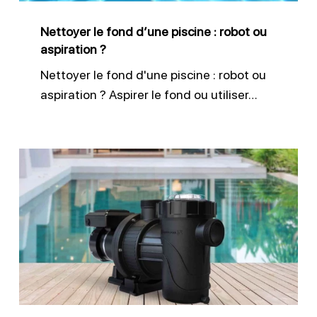
ou
Nettoyer le fond d’une piscine : robot ou
aspiration
aspiration ?
?
Nettoyer le fond d'une piscine : robot ou
aspiration ? Aspirer le fond ou utiliser…
Vider
le
préfiltre
de
pompe
de
piscine