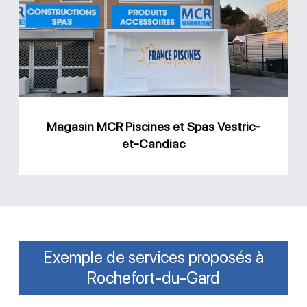
Piscines
et
Spas
Vestric-
et-
Candiac
Magasin MCR Piscines et Spas Vestric-
et-Candiac
Exemple de services proposés à
Rochefort-du-Gard