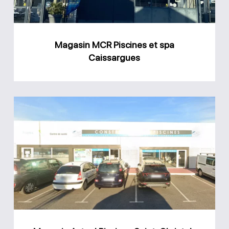
Caissargues
Magasin MCR Piscines et spa
Caissargues
Magasin
Actuel
Piscines
Saint-
Christol-
lès-
Alès