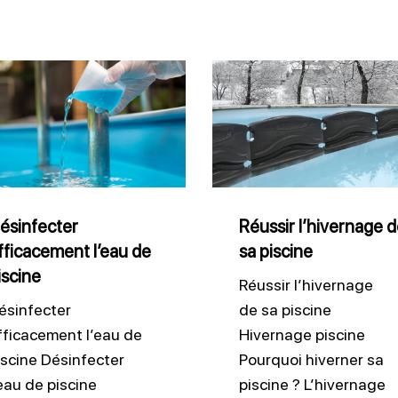
fecter
Réussir
acement
l’hivernage
de
sa
ne
piscine
ésinfecter
Réussir l’hivernage 
fficacement l’eau de
sa piscine
iscine
Réussir l’hivernage
ésinfecter
de sa piscine
fficacement l’eau de
Hivernage piscine
iscine Désinfecter
Pourquoi hiverner sa
’eau de piscine
piscine ? L’hivernage