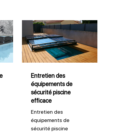
Entretien
des
équipements
de
sécurité
piscine
de
Entretien des
équipements de
efficace
sécurité piscine
efficace
Entretien des
équipements de
sécurité piscine