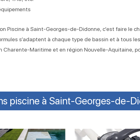
 équipements
sion Piscine à Saint-Georges-de-Didonne, c’est faire le ch
s formules s’adaptent à chaque type de bassin et à tous le
 Charente-Maritime et en région Nouvelle-Aquitaine, p
ens piscine à Saint-Georges-de-D
tien
Comment