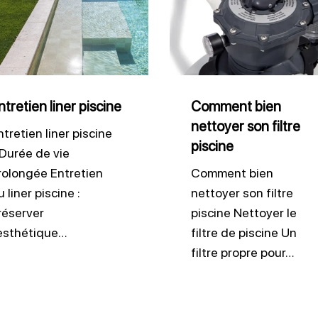
bien
ne
nettoyer
son
filtre
piscine
ntretien liner piscine
Comment bien
nettoyer son filtre
ntretien liner piscine
piscine
 Durée de vie
rolongée Entretien
Comment bien
 liner piscine :
nettoyer son filtre
réserver
piscine Nettoyer le
’esthétique…
filtre de piscine Un
filtre propre pour…