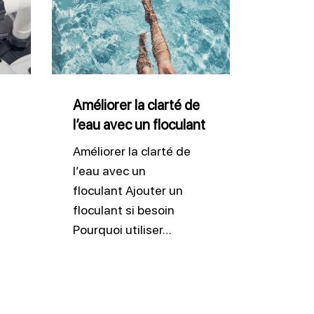
la
clarté
de
l’eau
avec
Améliorer la clarté de
l’eau avec un floculant
un
floculant
Améliorer la clarté de
l’eau avec un
floculant Ajouter un
floculant si besoin
Pourquoi utiliser…