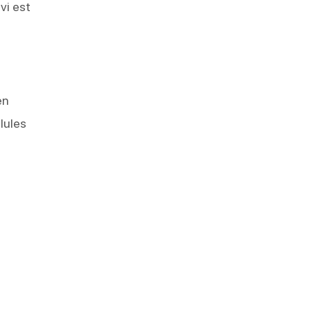
vi est
en
lules