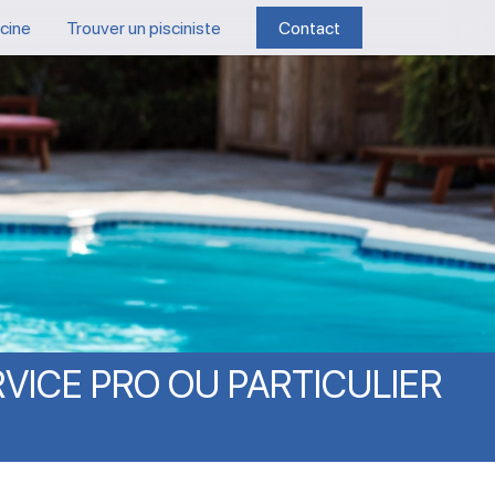
scine
Trouver un pisciniste
Contact
RVICE
PRO
OU
PARTICULIER