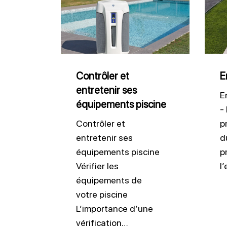
et
liner
entretenir
pisci
ses
équipements
piscine
Contrôler et
E
entretenir ses
E
équipements piscine
-
Contrôler et
p
entretenir ses
du
équipements piscine
p
Vérifier les
l
équipements de
votre piscine
L’importance d’une
vérification…