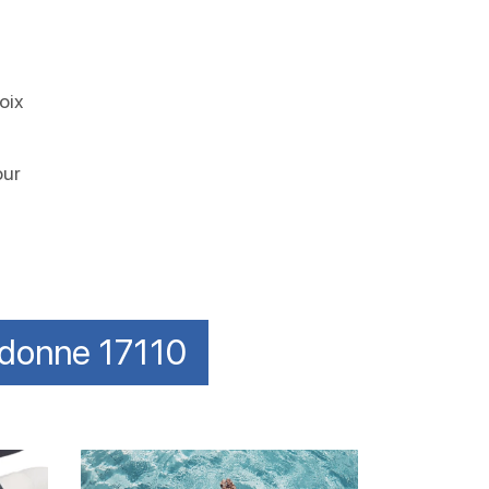
oix
s
our
idonne 17110
Améliorer