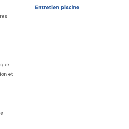
ères
aque
ion et
te