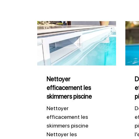
Nettoyer
Désin
efficacement
effic
les
l’eau
skimmers
de
piscine
pisci
Nettoyer
D
efficacement les
e
skimmers piscine
p
Nettoyer
D
efficacement les
e
skimmers piscine
p
Nettoyer les
l