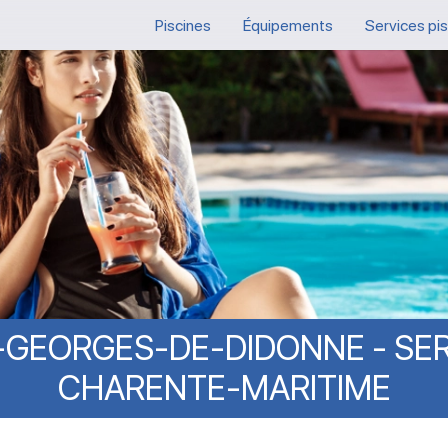
Piscines
Équipements
Services pi
-GEORGES-DE-DIDONNE
-
SE
CHARENTE-MARITIME