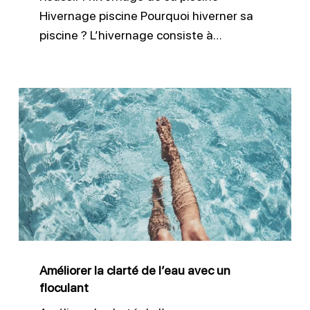
Hivernage piscine Pourquoi hiverner sa
piscine ? L’hivernage consiste à…
Améliorer
la
clarté
de
l’eau
avec
un
floculant
Améliorer la clarté de l’eau avec un
floculant