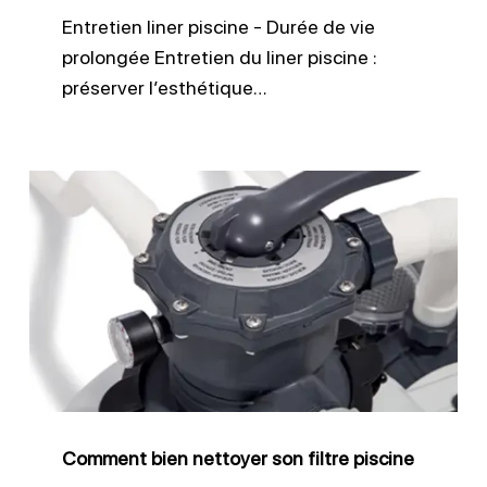
Entretien liner piscine - Durée de vie
prolongée Entretien du liner piscine :
préserver l’esthétique…
Comment
bien
nettoyer
son
filtre
piscine
Comment bien nettoyer son filtre piscine