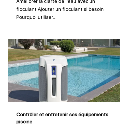
Améliorer la clarté de l’eau avec un
floculant Ajouter un floculant si besoin
Pourquoi utiliser…
Contrôler
et
entretenir
ses
équipements
piscine
Contrôler et entretenir ses équipements
piscine