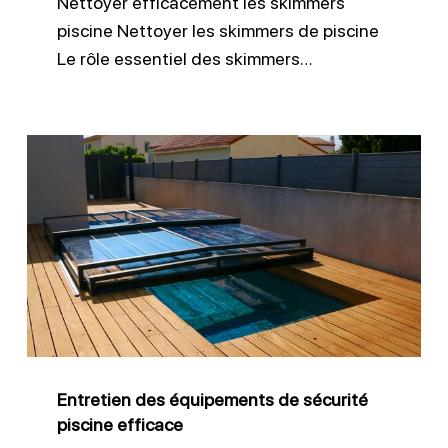
Nettoyer efficacement les skimmers
piscine Nettoyer les skimmers de piscine
Le rôle essentiel des skimmers…
Entretien
des
équipements
de
sécurité
piscine
efficace
Entretien des équipements de sécurité
piscine efficace