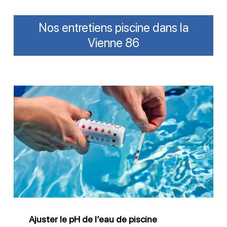
Nos entretiens piscine dans la
Vienne 86
Ajuster
le
pH
de
l’eau
de
piscine
Ajuster le pH de l’eau de piscine