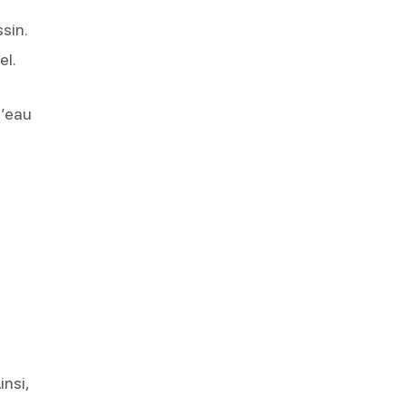
sin.
el.
d’eau
insi,