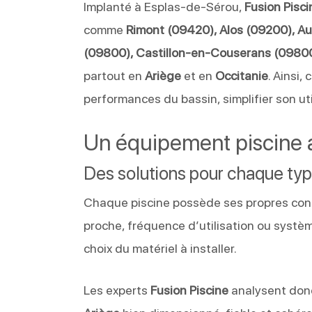
Implanté à Esplas-de-Sérou,
Fusion Pisci
comme
Rimont (09420), Alos (09200), A
(09800), Castillon-en-Couserans (09800)
partout en
Ariège
et en
Occitanie
. Ainsi
performances du bassin, simplifier son util
Un équipement piscine ad
Des solutions pour chaque typ
Chaque piscine possède ses propres contr
proche, fréquence d’utilisation ou systè
choix du matériel à installer.
Les experts
Fusion Piscine
analysent donc