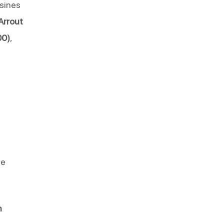
sines
Arrout
00)
,
le
n