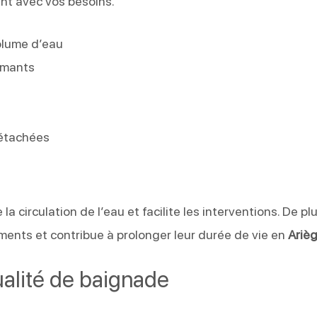
nt avec vos besoins.
lume d’eau
ormants
détachées
a circulation de l’eau et facilite les interventions. De plu
ements et contribue à prolonger leur durée de vie en
Ariè
ualité de baignade