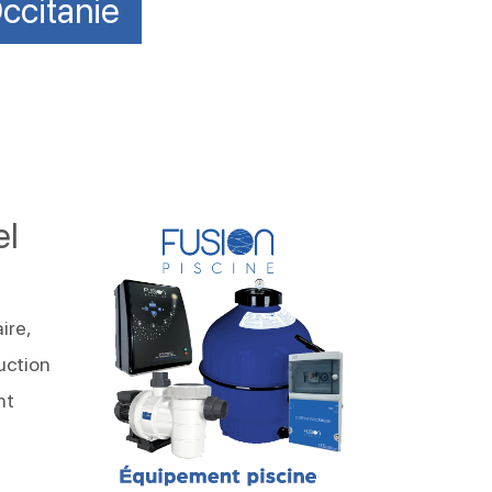
ccitanie
el
ire,
uction
nt