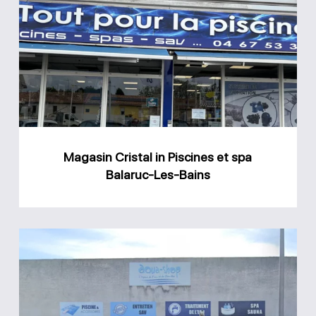
Cristal
in
Piscines
et
spa
Balaruc-
Les-
Magasin Cristal in Piscines et spa
Bains
Balaruc-Les-Bains
Magasin
Aqua
Shop
L.R