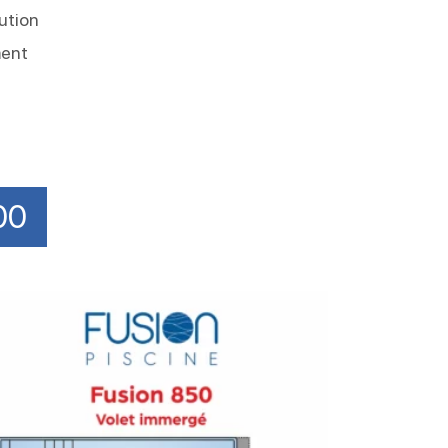
lution
ment
00