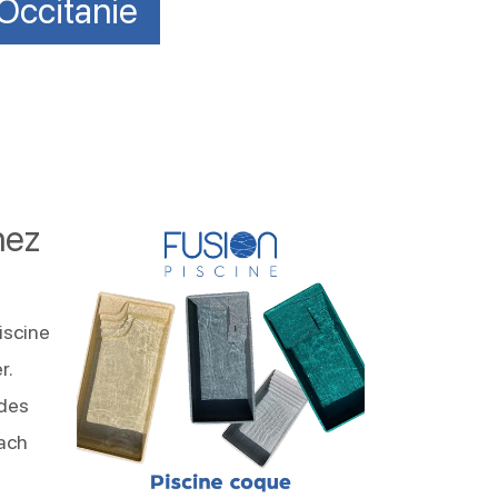
Occitanie
hez
iscine
r.
 des
rach