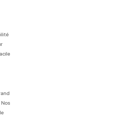
lité
ur
acile
grand
. Nos
le