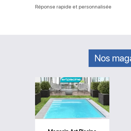
Réponse rapide et personnalisée
Nos maga
Magasin
Art
Piscine
66
Villemolaque
Perpignan