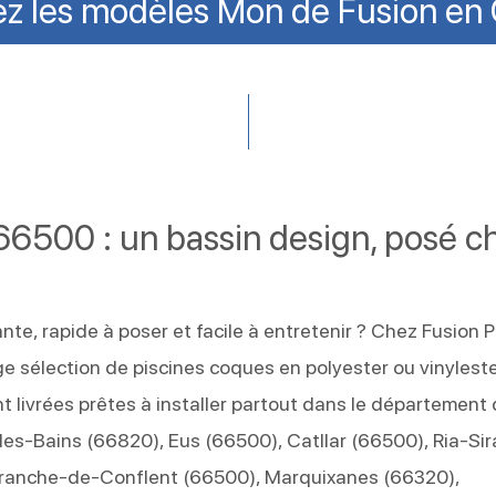
z les modèles Mon de Fusion en 
66500 : un bassin design, posé c
nte, rapide à poser et facile à entretenir ? Chez Fusion P
 sélection de piscines coques en polyester ou vinyleste
nt livrées prêtes à installer partout dans le département
les-Bains (66820), Eus (66500), Catllar (66500), Ria-Si
efranche-de-Conflent (66500), Marquixanes (66320),