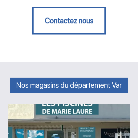
Contactez nous
Contactez nous
Nos magasins du département Var
Magasin
Les
piscines