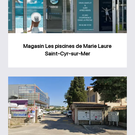
de
Marie
Laure
Saint-
Cyr-
Magasin Les piscines de Marie Laure
sur-
Saint-Cyr-sur-Mer
Mer
Magasin
piscine
Ollioules
AGS
Piscines
Var