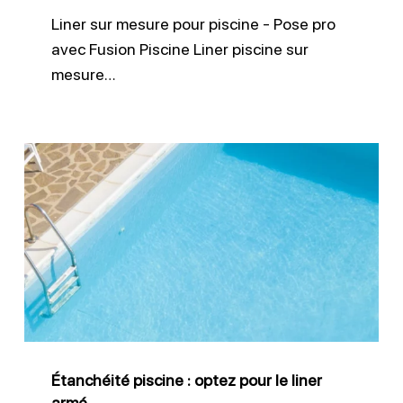
Liner sur mesure pour piscine - Pose pro
avec Fusion Piscine Liner piscine sur
mesure…
Étanchéité
piscine
:
optez
pour
le
liner
armé
Étanchéité piscine : optez pour le liner
armé