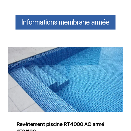
Informations membrane armée
Revêtement
piscine
RT4000
AQ
armé
150/100
Revêtement piscine RT4000 AQ armé