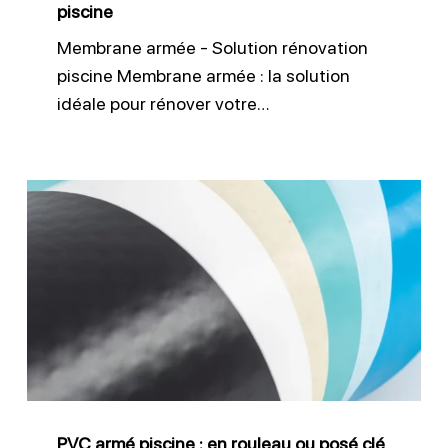
piscine
Membrane armée - Solution rénovation
piscine Membrane armée : la solution
idéale pour rénover votre…
PVC
armé
piscine
:
en
rouleau
ou
posé
PVC armé piscine : en rouleau ou posé clé