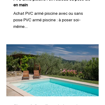
clé
en main
en
Achat PVC armé piscine avec ou sans
main
pose PVC armé piscine : à poser soi-
même…
Changer
le
liner
d’une
piscine
ancienne