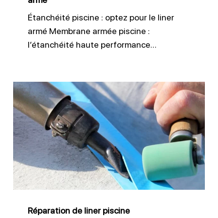
Étanchéité piscine : optez pour le liner
armé Membrane armée piscine :
l’étanchéité haute performance…
Réparation
de
liner
piscine
Réparation de liner piscine