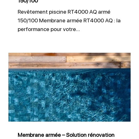
150/100
Revêtement piscine RT4000 AQ armé
150/100 Membrane armée RT4000 AQ : la
performance pour votre…
Membrane
armée
–
Solution
rénovation
piscine
Membrane armée – Solution rénovation