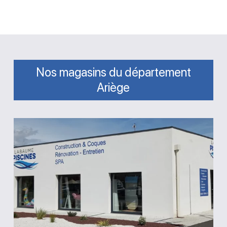
Nos magasins du département
Ariège
Magasin
Labaume
Piscines
Saint-
Jean-
du-
Falga