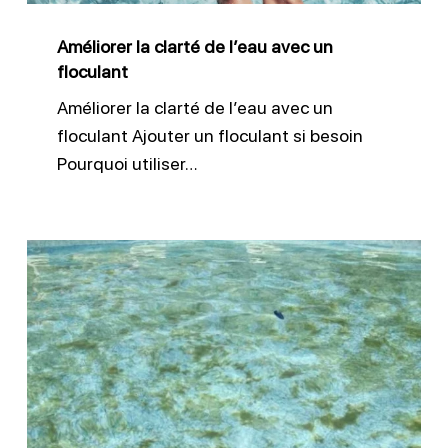
floculant
Améliorer la clarté de l’eau avec un
floculant
Améliorer la clarté de l’eau avec un
floculant Ajouter un floculant si besoin
Pourquoi utiliser…
Lutter
efficacement
contre
les
algues
piscine