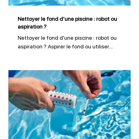
robot
ou
Nettoyer le fond d’une piscine : robot ou
aspiration
aspiration ?
?
Nettoyer le fond d'une piscine : robot ou
aspiration ? Aspirer le fond ou utiliser…
Ajuster
le
pH
de
l’eau
de
piscine