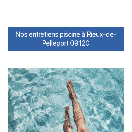
Nos entretiens piscine à Rieux-de-
Pelleport 09120
Améliorer
la
clarté
de
l’eau
avec
un