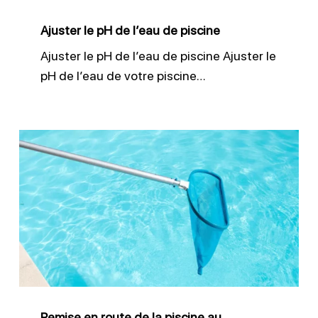
Ajuster le pH de l’eau de piscine
Ajuster le pH de l’eau de piscine Ajuster le
pH de l’eau de votre piscine…
Remise
en
route
de
la
piscine
au
printemps
Remise en route de la piscine au