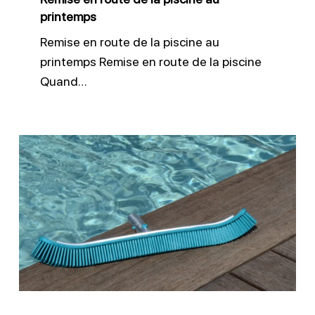
printemps
Remise en route de la piscine au
printemps Remise en route de la piscine
Quand…
Brosser
les
parois
et
ligne
d’eau
piscine