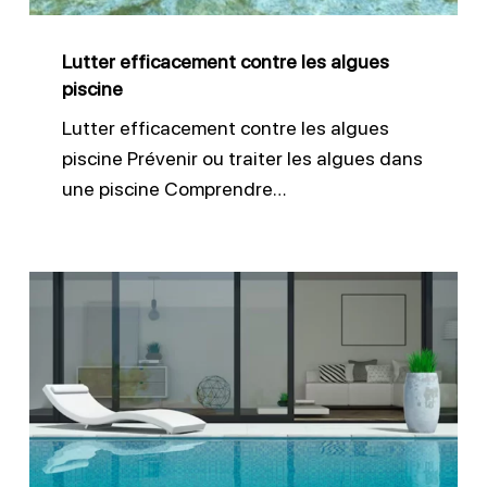
Lutter efficacement contre les algues
piscine
Lutter efficacement contre les algues
piscine Prévenir ou traiter les algues dans
une piscine Comprendre…
Garder
le
bon
niveau
d’eau
dans