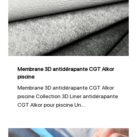
3D
antidérapante
CGT
Alkor
piscine
Membrane 3D antidérapante CGT Alkor
piscine
Membrane 3D antidérapante CGT Alkor
piscine Collection 3D Liner antidérapante
CGT Alkor pour piscine Un…
Réparation