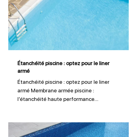
:
optez
pour
le
liner
armé
Étanchéité piscine : optez pour le liner
armé
Étanchéité piscine : optez pour le liner
armé Membrane armée piscine :
l’étanchéité haute performance…
Revêtement