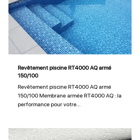
piscine
RT4000
AQ
armé
150/100
Revêtement piscine RT4000 AQ armé
150/100
Revêtement piscine RT4000 AQ armé
150/100 Membrane armée RT4000 AQ : la
performance pour votre…
Membrane