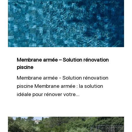
–
Solution
rénovation
piscine
Membrane armée – Solution rénovation
piscine
Membrane armée - Solution rénovation
piscine Membrane armée : la solution
idéale pour rénover votre…
Membrane
armée