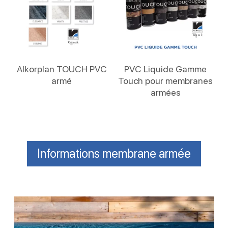
Lire La Suite
Lire La Suite
Alkorplan TOUCH PVC
PVC Liquide Gamme
armé
Touch pour membranes
armées
Informations membrane armée
Membrane
armée