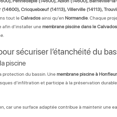
600), Pennedepie (14600), Ablon (14600), Barneville-la
(14600), Cricquebœuf (14113), Villerville (14113), Trouvi
ans tout le
Calvados
ainsi qu’en
Normandie
. Chaque proj
 afin d’installer une
membrane piscine dans le Calvado
he.
ur sécuriser l’étanchéité du bas
la piscine
la protection du bassin. Une
membrane piscine à Honfleu
isques d’infiltration et participe à la préservation durable
dien, car une surface adaptée contribue à maintenir une e