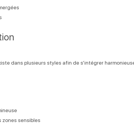
mmergées
s
tion
iste dans plusieurs styles afin de s’intégrer harmonieu
umineuse
s zones sensibles