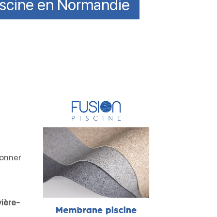
Piscine en Normandie
ionner
vière-