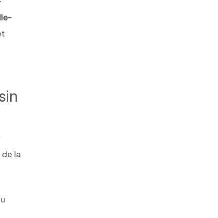
-
lle-
et
s
sin
r
 de la
au