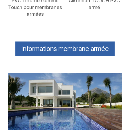
PVC Liquide Gamme
Alkorplan TOUCH PVC
Touch pour membranes
armé
armées
Informations membrane armée
Liner
150/100
pour
piscines
durables