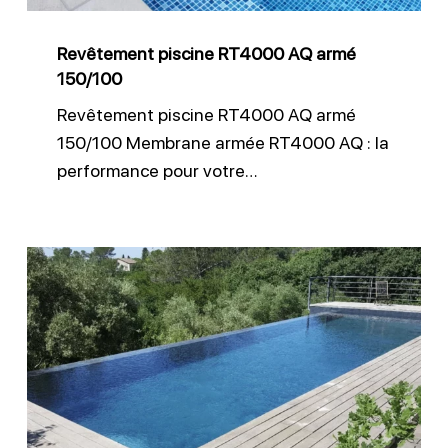
Revêtement piscine RT4000 AQ armé
150/100
Revêtement piscine RT4000 AQ armé
150/100 Membrane armée RT4000 AQ : la
performance pour votre…
Membrane
armée
pour
piscine
à
débordement