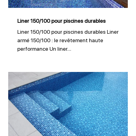
Liner 150/100 pour piscines durables
Liner 150/100 pour piscines durables Liner
armé 150/100 : le revêtement haute
performance Un liner…
Revêtement
piscine
RT4000
AQ
armé
150/100