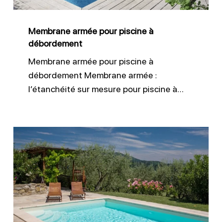
Membrane armée pour piscine à
débordement
Membrane armée pour piscine à
débordement Membrane armée :
l’étanchéité sur mesure pour piscine à…
Changer
le
liner
d’une
piscine
ancienne