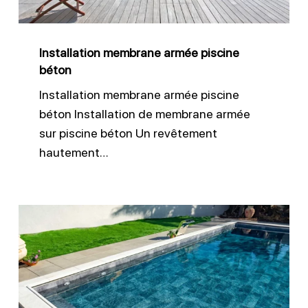
Installation membrane armée piscine
béton
Installation membrane armée piscine
béton Installation de membrane armée
sur piscine béton Un revêtement
hautement…
Liner
sur
mesure
pour
piscine