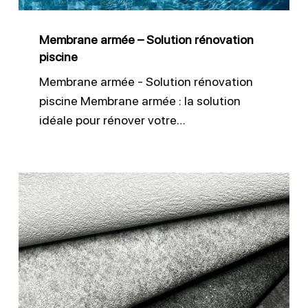
Membrane armée – Solution rénovation
piscine
Membrane armée - Solution rénovation
piscine Membrane armée : la solution
idéale pour rénover votre…
Membrane
3D
antidérapante
CGT
Alkor
piscine