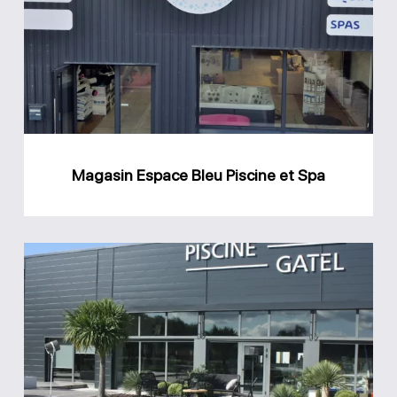
Bleu
Piscine
et
Spa
Magasin Espace Bleu Piscine et Spa
Magasin
GPA
Piscine
Gatel
Carquefou