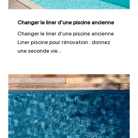
Changer le liner d’une piscine ancienne
Changer le liner d’une piscine ancienne
Liner piscine pour rénovation : donnez
une seconde vie…
Membrane
armée
–
Solution
rénovation
piscine