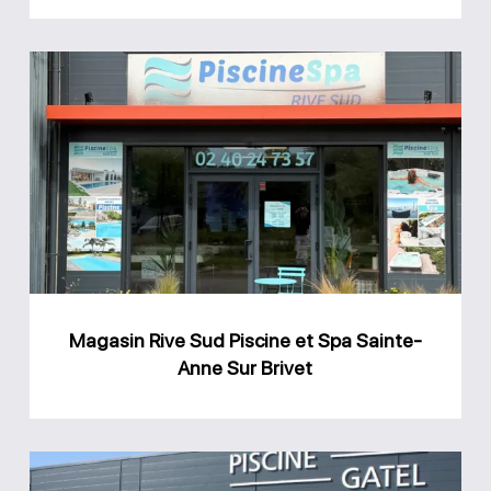
Magasin
Rive
Sud
Piscine
et
Spa
Sainte-
Anne
Magasin Rive Sud Piscine et Spa Sainte-
Sur
Anne Sur Brivet
Brivet
Magasin