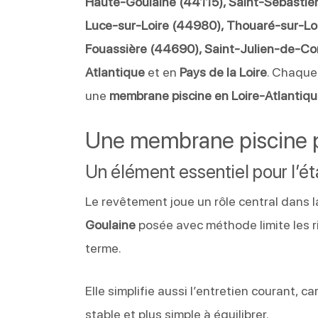
Haute-Goulaine (44115), Saint-Sébastien
Luce-sur-Loire (44980), Thouaré-sur-Lo
Fouassière (44690), Saint-Julien-de-Co
Atlantique
et en
Pays de la Loire
. Chaque 
une
membrane piscine en Loire-Atlantiq
Une membrane piscine p
Un élément essentiel pour l’é
Le revêtement joue un rôle central dans l
Goulaine
posée avec méthode limite les ris
terme.
Elle simplifie aussi l’entretien courant, c
stable et plus simple à équilibrer.