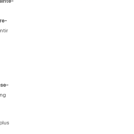
ainte-
re-
ntir
sse-
ong
 plus