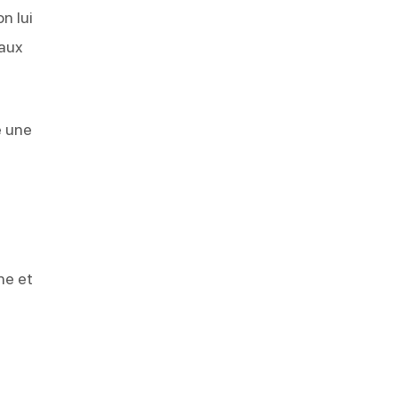
n lui
 aux
e une
ne et