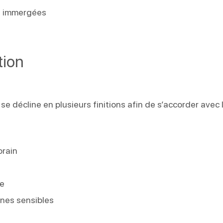
es immergées
tion
se décline en plusieurs finitions afin de s’accorder avec 
orain
se
nes sensibles