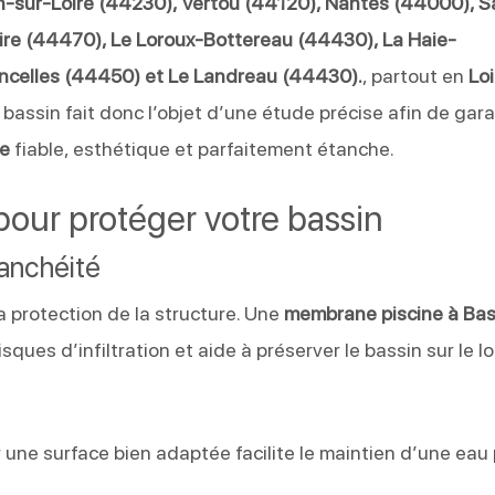
-sur-Loire (44230), Vertou (44120), Nantes (44000), S
ire (44470), Le Loroux-Bottereau (44430), La Haie-
ncelles (44450) et Le Landreau (44430).
, partout en
Loi
bassin fait donc l’objet d’une étude précise afin de gara
ue
fiable, esthétique et parfaitement étanche.
our protéger votre bassin
tanchéité
a protection de la structure. Une
membrane piscine à Ba
ques d’infiltration et aide à préserver le bassin sur le l
ar une surface bien adaptée facilite le maintien d’une eau