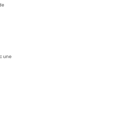
de
ec une