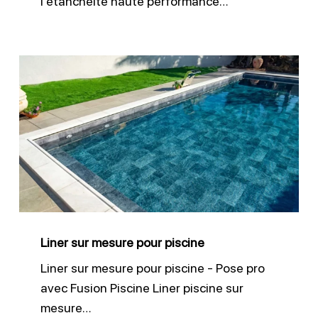
l’étanchéité haute performance…
Liner
sur
mesure
pour
piscine
Liner sur mesure pour piscine
Liner sur mesure pour piscine - Pose pro
avec Fusion Piscine Liner piscine sur
mesure…