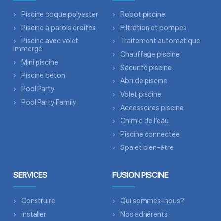
Piscine coque polyester
Robot piscine
Piscine à parois droites
Filtration et pompes
Piscine avec volet
Traitement automatique
immergé
Chauffage piscine
Mini piscine
Sécurité piscine
Piscine béton
Abri de piscine
Pool Party
Volet piscine
Pool Party Family
Accessoires piscine
Chimie de l’eau
Piscine connectée
Spa et bien-être
SERVICES
FUSION PISCINE
Construire
Qui sommes-nous?
Installer
Nos adhérents