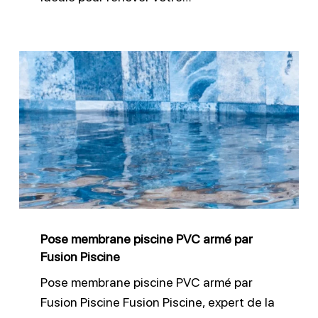
Pose
membrane
piscine
PVC
armé
par
Fusion
Piscine
Pose membrane piscine PVC armé par
Fusion Piscine
Pose membrane piscine PVC armé par
Fusion Piscine Fusion Piscine, expert de la