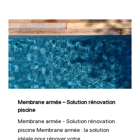
Membrane
armée
–
Solution
rénovation
piscine
Membrane armée – Solution rénovation
piscine
Membrane armée - Solution rénovation
piscine Membrane armée : la solution
idéale pour rénover votre…