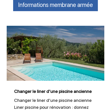
Informations membrane armée
Changer
le
liner
d’une
piscine
ancienne
Changer le liner d’une piscine ancienne
Changer le liner d’une piscine ancienne
Liner piscine pour rénovation : donnez