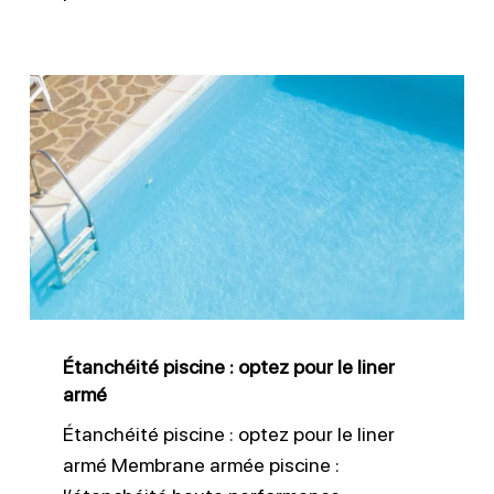
Étanchéité
piscine
:
optez
pour
le
liner
armé
Étanchéité piscine : optez pour le liner
armé
Étanchéité piscine : optez pour le liner
armé Membrane armée piscine :