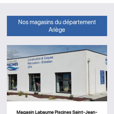
Nos magasins du département
Ariège
Magasin
Labaume
Piscines
Saint-
Jean-
du-
Falga
Magasin Labaume Piscines Saint-Jean-