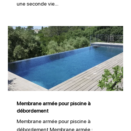
une seconde vie…
Membrane
armée
pour
piscine
à
débordement
Membrane armée pour piscine à
débordement
Membrane armée pour piscine à
débordement Membrane armée :