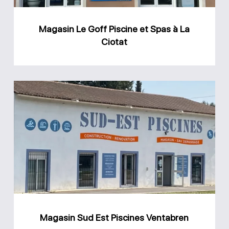
à
La
Magasin Le Goff Piscine et Spas à La
Ciotat
Ciotat
Magasin
Sud
Est
Piscines
Ventabren
Magasin Sud Est Piscines Ventabren