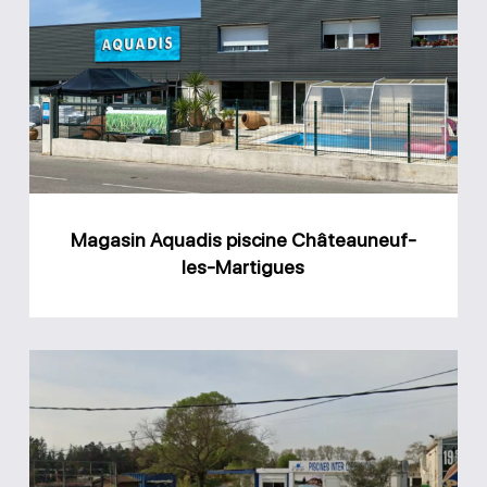
Aquadis
piscine
Châteauneuf-
les-
Martigues
Magasin Aquadis piscine Châteauneuf-
les-Martigues
Magasin
Piscine
Inter
Diffusion