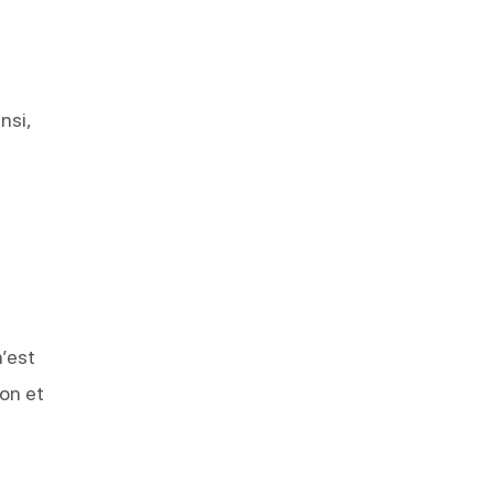
s
insi,
n’est
ion et