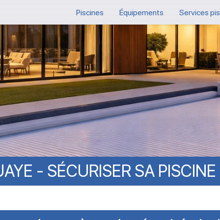
Piscines
Équipements
Services pi
UAYE
-
SÉCURISER
SA
PISCINE