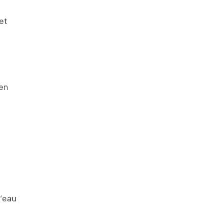
et
 en
l’eau