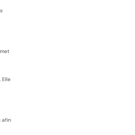
ns
émet
e
. Elle
 afin