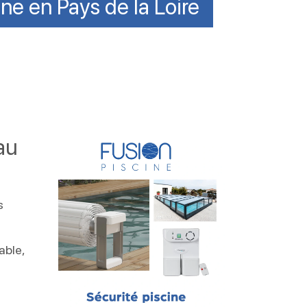
ine en Pays de la Loire
au
s
able,