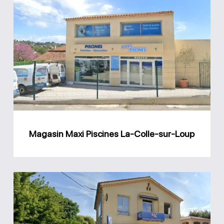
Magasin
Maxi
Piscines
La-
Colle-
sur-
Loup
Magasin Maxi Piscines La-Colle-sur-Loup
Magasin
Avantage
Service