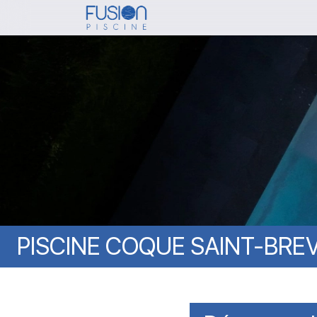
Skip
to
main
content
PISCINE
COQUE
SAINT-BREV