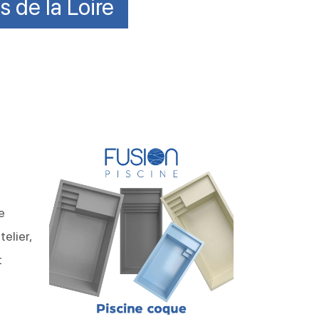
 de la Loire
e
elier,
t