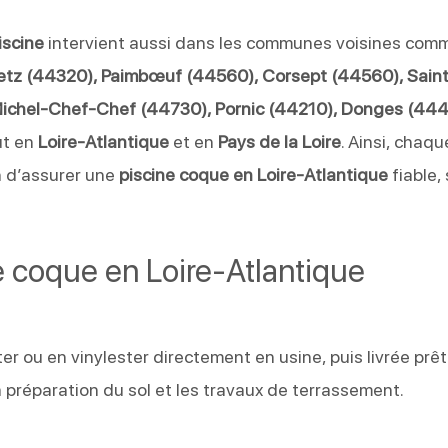
iscine
intervient aussi dans les communes voisines com
etz (44320), Paimbœuf (44560), Corsept (44560), Sain
Michel-Chef-Chef (44730), Pornic (44210), Donges (44
ut en
Loire-Atlantique
et en
Pays de la Loire
. Ainsi, chaqu
in d’assurer une
piscine coque en Loire-Atlantique
fiable,
ne coque en Loire-Atlantique
er ou en vinylester directement en usine, puis livrée prêt
 la préparation du sol et les travaux de terrassement.