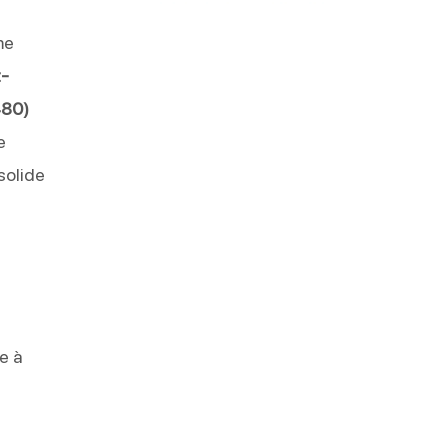
me
t-
480)
e
 solide
e à