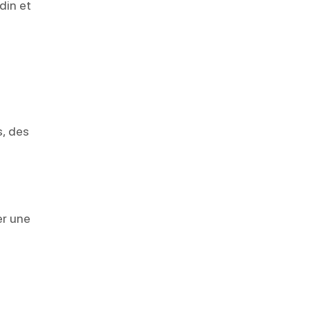
din et
s, des
er une