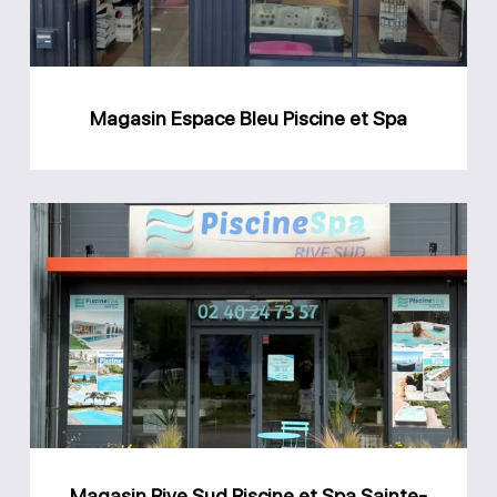
Spa
Magasin Espace Bleu Piscine et Spa
Magasin
Rive
Sud
Piscine
et
Spa
Sainte-
Anne
Magasin Rive Sud Piscine et Spa Sainte-