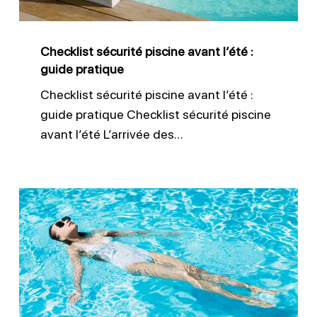
guide
pratique
Checklist sécurité piscine avant l’été :
guide pratique
Checklist sécurité piscine avant l’été :
guide pratique Checklist sécurité piscine
avant l’été L’arrivée des…
Sécurité
piscine
:
obligations
légales
des