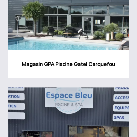
Piscine
Gatel
Carquefou
Magasin GPA Piscine Gatel Carquefou
Magasin
Espace
Bleu
Piscine
et