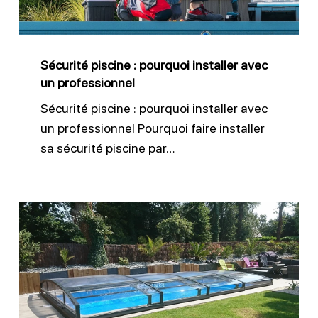
avec
un
professionnel
Sécurité piscine : pourquoi installer avec
un professionnel
Sécurité piscine : pourquoi installer avec
un professionnel Pourquoi faire installer
sa sécurité piscine par…
Installer
un
abri
de
piscine