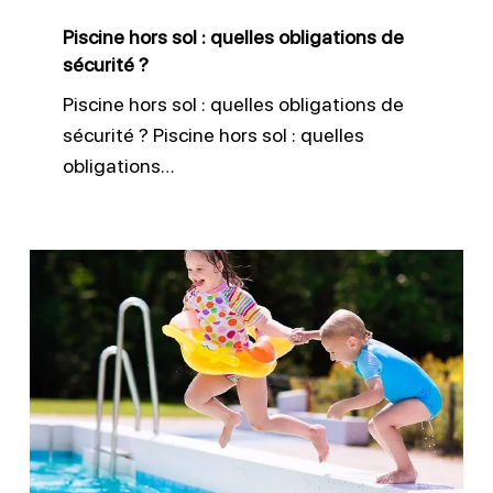
sécurité
Piscine hors sol : quelles obligations de
?
sécurité ?
Piscine hors sol : quelles obligations de
sécurité ? Piscine hors sol : quelles
obligations…
Normes
NF
P90-
306
à
309
: