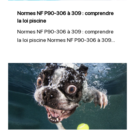
comprendre
Normes NF P90-306 à 309 : comprendre
la
la loi piscine
loi
Normes NF P90-306 à 309 : comprendre
piscine
la loi piscine Normes NF P90-306 à 309…
Piscine
:
protéger
chiens
et
chats
des