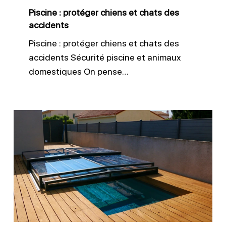
accidents
Piscine : protéger chiens et chats des
accidents
Piscine : protéger chiens et chats des
accidents Sécurité piscine et animaux
domestiques On pense…
Entretien
des
équipements
de
sécurité
piscine
efficace