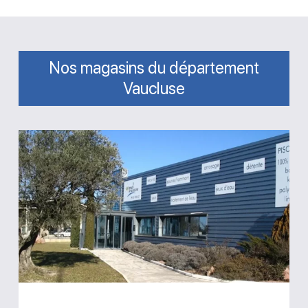
Nos magasins du département
Vaucluse
Magasin
Le
Paradis
de
la
Piscine
Le
Thor