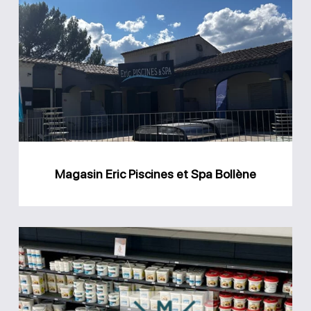
Eric
Piscines
et
Spa
Bollène
Magasin Eric Piscines et Spa Bollène
Magasin
DML
piscines
Lauris