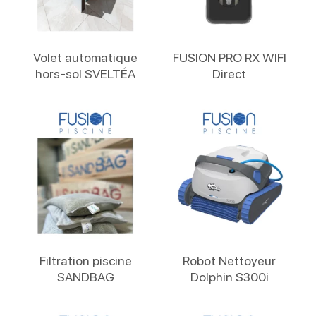
Lire La Suite
Lire La Suite
Volet automatique
FUSION PRO RX WIFI
hors-sol SVELTÉA
Direct
Lire La Suite
Lire La Suite
Filtration piscine
Robot Nettoyeur
SANDBAG
Dolphin S300i