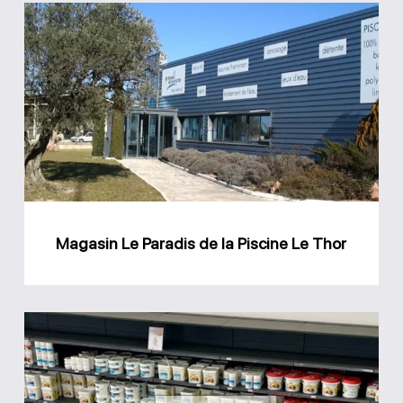
Magasin
Le
Paradis
de
la
Piscine
Le
Thor
Magasin Le Paradis de la Piscine Le Thor
Magasin
DML
piscines