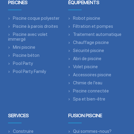
PISCINES
ÉQUIPEMENTS
Piscine coque polyester
Robot piscine
Piscine à parois droites
Filtration et pompes
Piscine avec volet
Traitement automatique
immergé
Chauffage piscine
Mini piscine
Sécurité piscine
Piscine béton
Abri de piscine
Pool Party
Volet piscine
Pool Party Family
Accessoires piscine
Chimie de l’eau
Piscine connectée
Spa et bien-être
SERVICES
FUSION PISCINE
Construire
Qui sommes-nous?