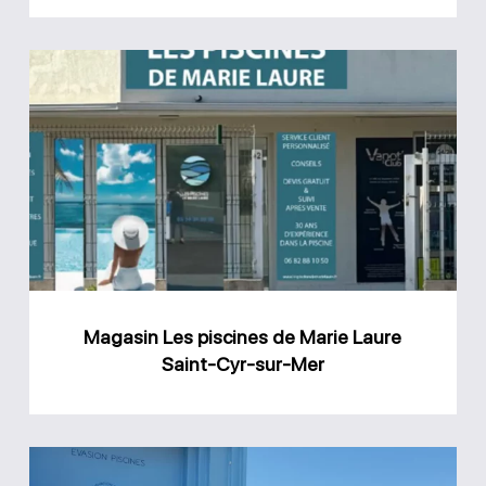
Magasin
Les
piscines
de
Marie
Laure
Saint-
Cyr-
Magasin Les piscines de Marie Laure
sur-
Saint-Cyr-sur-Mer
Mer
Magasin