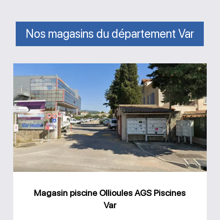
Nos magasins du département Var
Magasin
piscine
Ollioules
AGS
Piscines
Var
Magasin piscine Ollioules AGS Piscines
Var