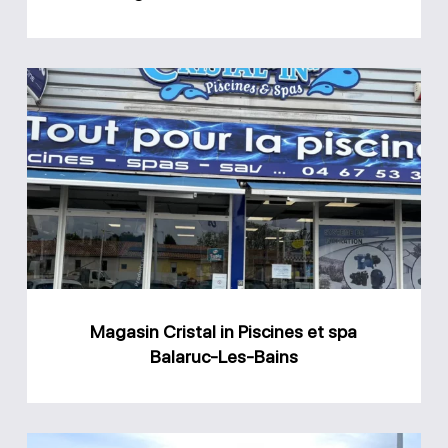
Magasin
Cristal
in
Piscines
et
spa
Balaruc-
Les-
Magasin Cristal in Piscines et spa
Bains
Balaruc-Les-Bains