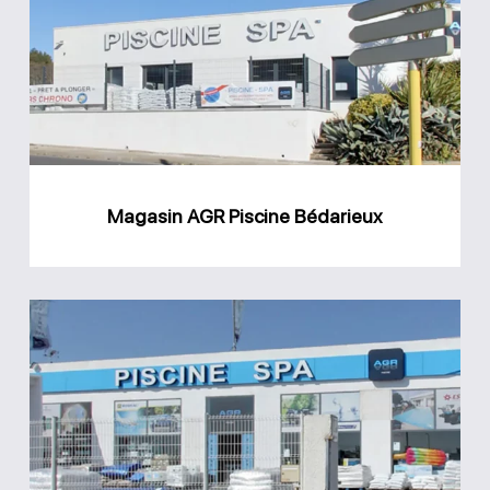
Piscine
Bédarieux
Magasin AGR Piscine Bédarieux
Magasin
AGR
Piscine
Béziers