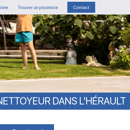
scine
Trouver un pisciniste
Contact
NETTOYEUR
DANS
L'HÉRAULT