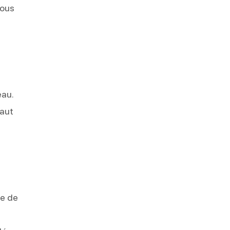
nous
eau.
haut
te de