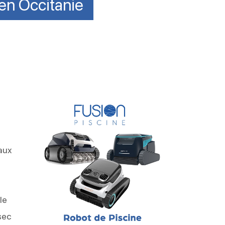
 en Occitanie
aux
le
sec