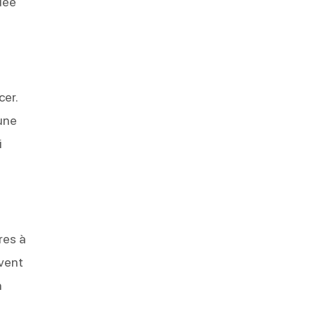
dée
cer.
 une
i
res à
uvent
n