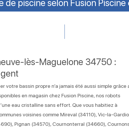
 de piscine selon Fusion Piscine
leneuve-lès-Maguelone 34750 :
ligent
 votre bassin propre n’a jamais été aussi simple grâce 
isponibles en magasin chez Fusion Piscine, nos robots
une eau cristalline sans effort. Que vous habitiez à
ommunes voisines comme Mireval (34110), Vic‑la‑Gardio
4690), Pignan (34570), Cournonterral (34660), Cournon