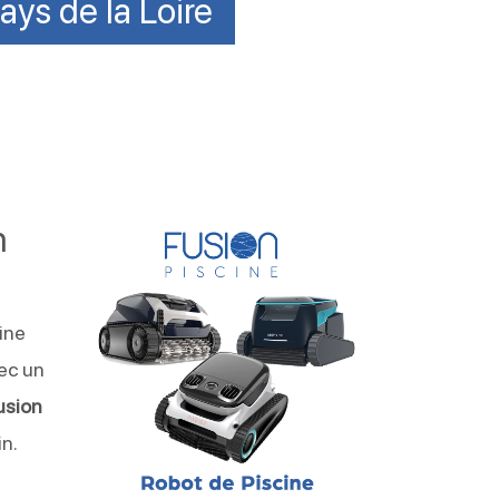
ays de la Loire
n
ine
vec un
usion
in.