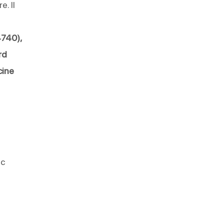
. Il
4740),
rd
cine
ec