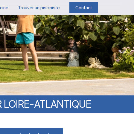
scine
Trouver un pisciniste
Contact
R
LOIRE-ATLANTIQUE