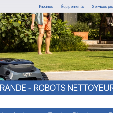
Piscines
Équipements
Services pi
RANDE
-
ROBOTS
NETTOYEU