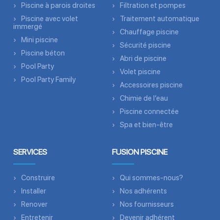
Piscine à parois droites
Filtration et pompes
Piscine avec volet
Traitement automatique
immergé
Chauffage piscine
Mini piscine
Sécurité piscine
Piscine béton
Abri de piscine
Pool Party
Volet piscine
Pool Party Family
Accessoires piscine
Chimie de l’eau
Piscine connectée
Spa et bien-être
SERVICES
FUSION PISCINE
Construire
Qui sommes-nous?
Installer
Nos adhérents
Renover
Nos fournisseurs
Entretenir
Devenir adhérent