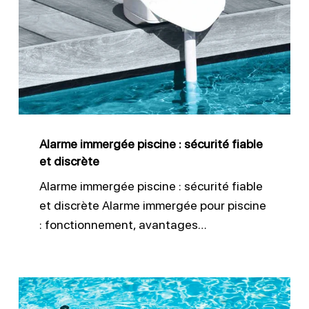
piscine
:
sécurité
fiable
et
discrète
Alarme immergée piscine : sécurité fiable
et discrète
Alarme immergée piscine : sécurité fiable
et discrète Alarme immergée pour piscine
: fonctionnement, avantages…
Sécurité