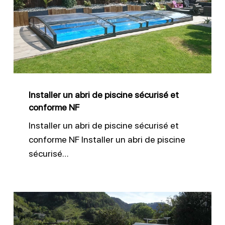
abri
de
piscine
sécurisé
et
conforme
Installer un abri de piscine sécurisé et
NF
conforme NF
Installer un abri de piscine sécurisé et
conforme NF Installer un abri de piscine
sécurisé…
Piscine
hors