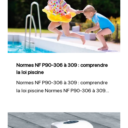
NF
P90-
306
à
309
:
comprendre
Normes NF P90-306 à 309 : comprendre
la
la loi piscine
loi
Normes NF P90-306 à 309 : comprendre
piscine
la loi piscine Normes NF P90-306 à 309…
Alarme
immergée