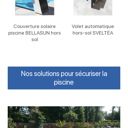
Lire La Suite
Lire La Suite
Couverture solaire
Volet automatique
piscine BELLASUN hors
hors-sol SVELTÉA
sol
Nos solutions pour sécuriser la
piscine
Installer
un