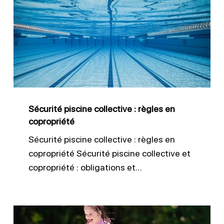
piscine
collective
:
règles
en
copropriété
Sécurité piscine collective : règles en
copropriété
Sécurité piscine collective : règles en
copropriété Sécurité piscine collective et
copropriété : obligations et…
Normes