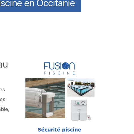
iscine en Occitanie
au
les
ées
ble,