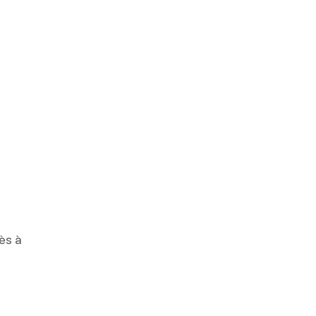
a
ès à