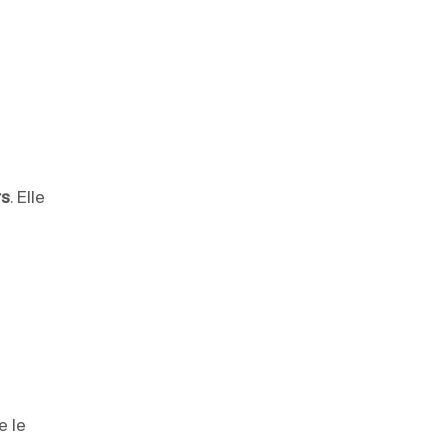
rs
. Elle
e le