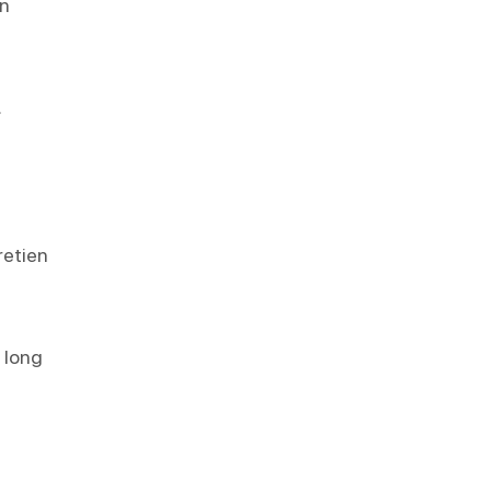
on
.
retien
u long