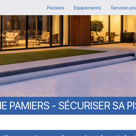
Piscines
Équipements
Services pi
NE
PAMIERS
-
SÉCURISER
SA
P