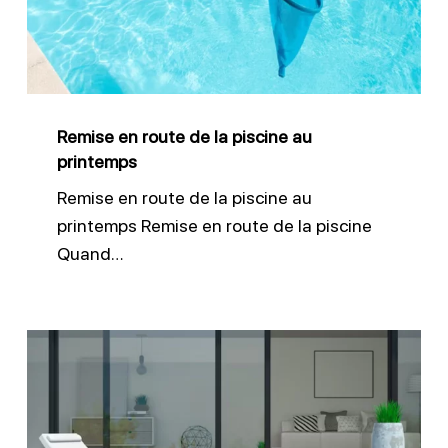
la
piscine
au
printemps
Remise en route de la piscine au
printemps
Remise en route de la piscine au
printemps Remise en route de la piscine
Quand…
Garder
le
bon
niveau