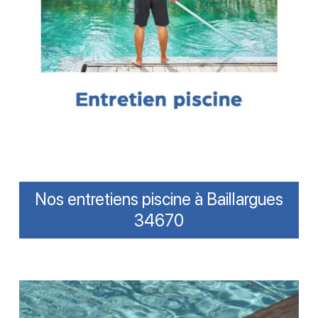
Nos entretiens piscine à Baillargues
34670
Brosser
les