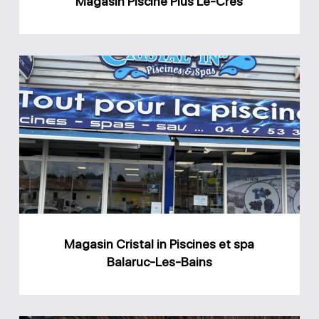
Magasin Piscine Plus Le-Crès
Magasin
Cristal
in
Piscines
et
spa
Balaruc-
Les-
Magasin Cristal in Piscines et spa
Bains
Balaruc-Les-Bains