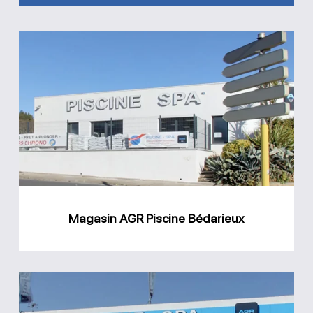
Magasin
AGR
Piscine
Bédarieux
Magasin AGR Piscine Bédarieux
Magasin
AGR