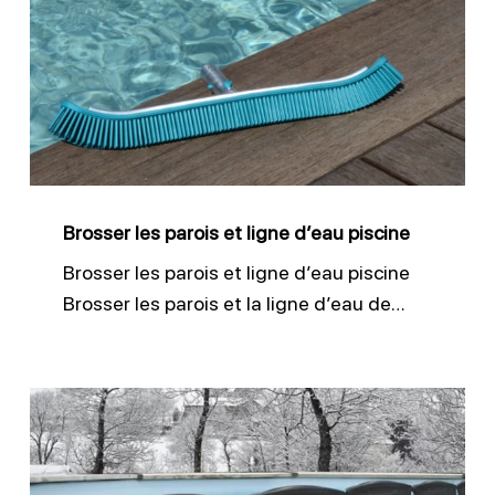
parois
et
ligne
d’eau
piscine
Brosser les parois et ligne d’eau piscine
Brosser les parois et ligne d’eau piscine
Brosser les parois et la ligne d’eau de…
Réussir
l’hivernage
de