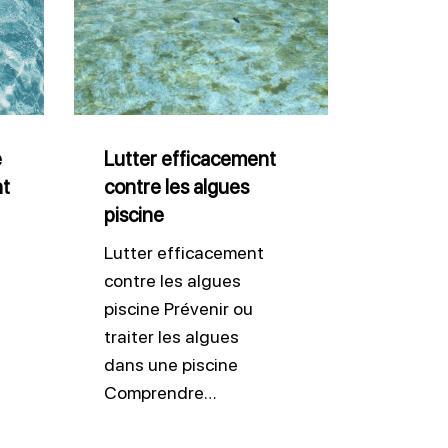
efficacement
contre
les
algues
piscine
e
Lutter efficacement
nt
contre les algues
piscine
Lutter efficacement
contre les algues
piscine Prévenir ou
traiter les algues
dans une piscine
Comprendre…