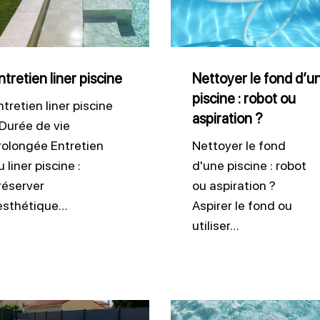
ne
fond
d’une
piscine
:
ntretien liner piscine
Nettoyer le fond d’u
piscine : robot ou
robot
ntretien liner piscine
aspiration ?
ou
 Durée de vie
aspiration
rolongée Entretien
Nettoyer le fond
 liner piscine :
d'une piscine : robot
?
réserver
ou aspiration ?
’esthétique…
Aspirer le fond ou
utiliser…
tien
Améliorer