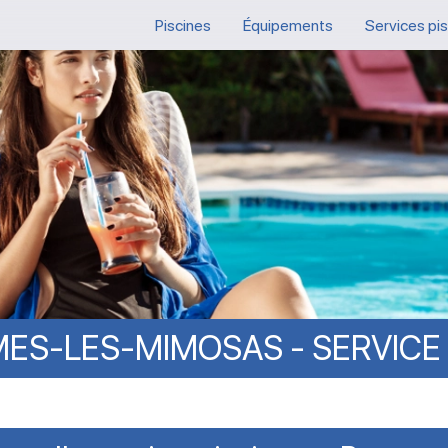
Piscines
Équipements
Services pi
ES-LES-MIMOSAS
-
SERVICE