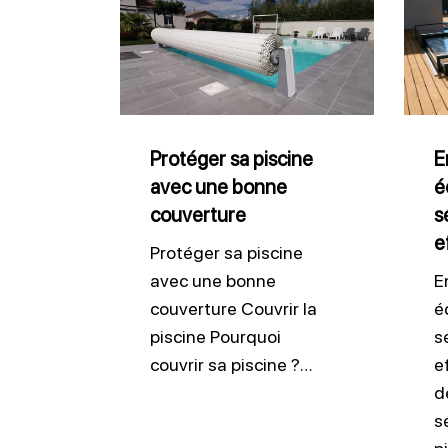
sa
des
piscine
équi
avec
de
une
sécur
bonne
pisci
Protéger sa piscine
E
avec une bonne
é
couverture
effic
couverture
s
e
Protéger sa piscine
avec une bonne
E
couverture Couvrir la
é
piscine Pourquoi
s
couvrir sa piscine ?…
e
d
s