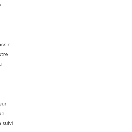
s
ssin.
otre
u
eur
de
 suivi