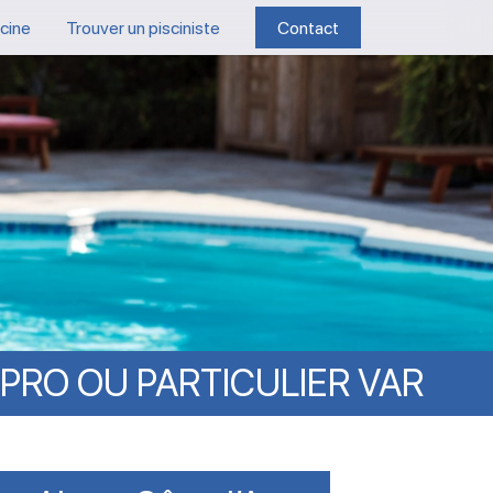
scine
Trouver un pisciniste
Contact
PRO
OU
PARTICULIER
VAR