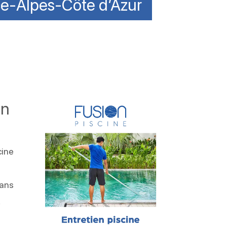
ce-Alpes-Côte d’Azur
in
cine
dans
,