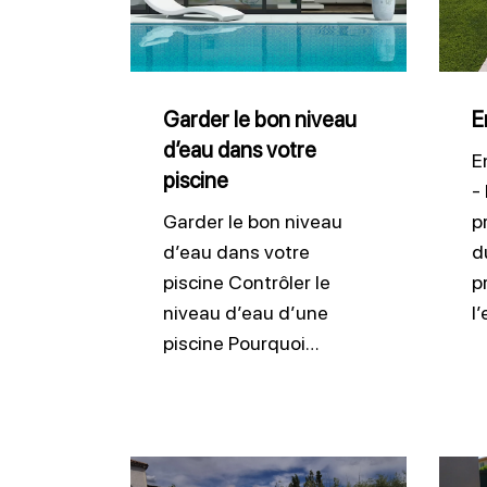
bon
pisci
niveau
d’eau
dans
Garder le bon niveau
E
d’eau dans votre
votre
E
piscine
piscine
-
Garder le bon niveau
p
d’eau dans votre
du
piscine Contrôler le
p
niveau d’eau d’une
l
piscine Pourquoi…
Protéger
Entre