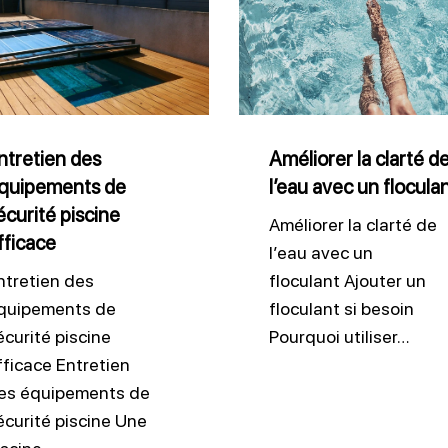
la
pements
clarté
de
ité
l’eau
ne
avec
ntretien des
Améliorer la clarté d
quipements de
l’eau avec un flocula
ace
un
écurité piscine
floculant
Améliorer la clarté de
fficace
l’eau avec un
ntretien des
floculant Ajouter un
quipements de
floculant si besoin
écurité piscine
Pourquoi utiliser…
fficace Entretien
es équipements de
écurité piscine Une