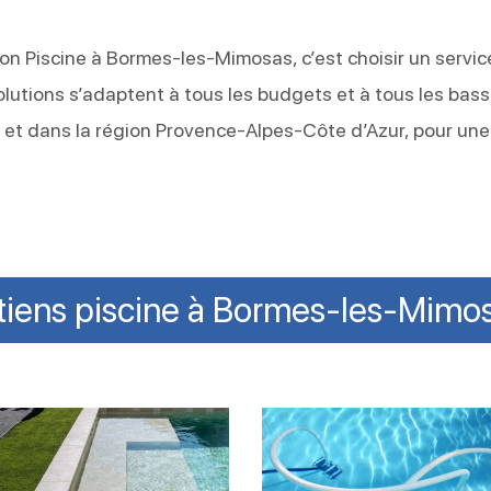
sion Piscine à Bormes-les-Mimosas, c’est choisir un servic
solutions s’adaptent à tous les budgets et à tous les bass
 et dans la région Provence-Alpes-Côte d’Azur, pour un
tiens piscine à Bormes-les-Mim
tien
Nettoyer
le