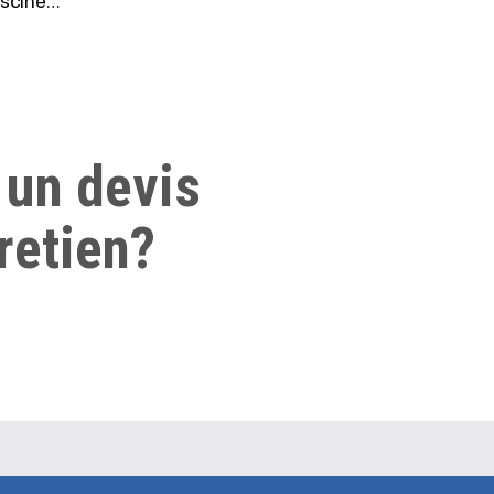
iscine…
 un devis
retien?