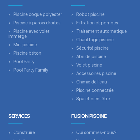
Piscine coque polyester
Robot piscine
Piscine à parois droites
Filtration et pompes
Piscine avec volet
Traitement automatique
immergé
Chauffage piscine
Mini piscine
Sécurité piscine
Piscine béton
Abri de piscine
Pool Party
Volet piscine
Pool Party Family
Accessoires piscine
Chimie de l’eau
Piscine connectée
Spa et bien-être
SERVICES
FUSION PISCINE
Construire
Qui sommes-nous?