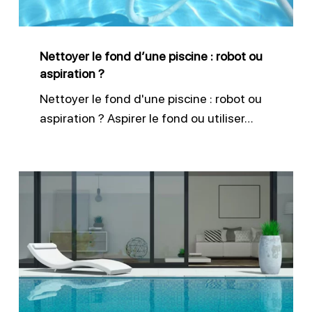
robot
ou
Nettoyer le fond d’une piscine : robot ou
aspiration
aspiration ?
?
Nettoyer le fond d'une piscine : robot ou
aspiration ? Aspirer le fond ou utiliser…
Garder
le
bon
niveau
d’eau
dans