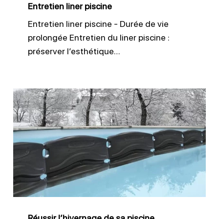
Entretien liner piscine
Entretien liner piscine - Durée de vie
prolongée Entretien du liner piscine :
préserver l’esthétique…
Réussir
l’hivernage
de
sa
piscine
Réussir l’hivernage de sa piscine