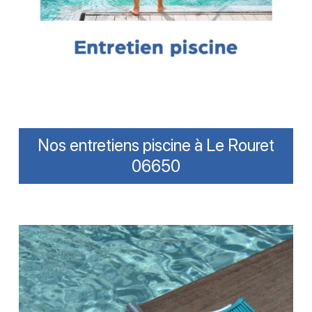
Nos entretiens piscine à Le Rouret
06650
Brosser
les
parois
et